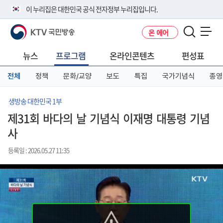
본
메
전
이 누리집은 대한민국 공식 전자정부 누리집입니다.
문
뉴
체
바
바
메
KTV 국민방송
온 에어
로
로
뉴
공식 누리집 주소 확인하기
메뉴 열기
가
가
바
go.kr 주소를 사용하는 누리집은 대한민국 정부기관이 관리하는 누리집입
기
기
로
뉴스
프로그램
온라인콘텐츠
편성표
니다.
가
이밖에 or.kr 또는 .kr등 다른 도메인 주소를 사용하고 있다면 아래 URL에
기
전체
정책
문화/교양
보도
특집
국가기념식
종영
서 도메인 주소를 확인해 보세요
운영중인 공식 누리집보기
생방송 대한민국 1부
제31회 바다의 날 기념식 이재명 대통령 기념
사
등록일 : 2026.05.27 11:35