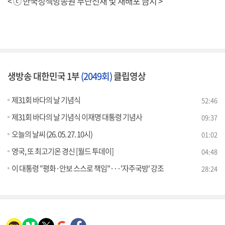
< ⓒ 한국정책방송원 무단전재 및 재배포 금지 >
생방송 대한민국 1부
(2049회)
클립영상
제31회 바다의 날 기념식
52:46
제31회 바다의 날 기념식 이재명 대통령 기념사
09:37
오늘의 날씨 (26. 05. 27. 10시)
01:02
영국, 또 최고기온 경신 [월드 투데이]
04:48
이 대통령 "평화·안보 스스로 책임"···'자주국방' 강조
28:24