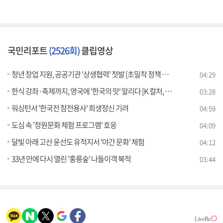
국민리포트
(2526회)
클립영상
청년 창업 지원, 공공기관 '상생협력' 첫발 [초밀착 정책 라이프]
04:29
한식 강좌·축제까지, 영국에 '한국의 맛' 알리다 [K 컬처, 세계를 향해]
03:28
워싱턴서 '한국전 참전용사' 희생정신 기려
04:59
도심 속 '정원문화 체험 프로그램' 호응
04:09
달빛 아래 고산 윤선도 유적지서 '야간 문화' 체험
04:12
33년 만에 다시 열린 '홍릉숲' 나들이객 북적
03:44