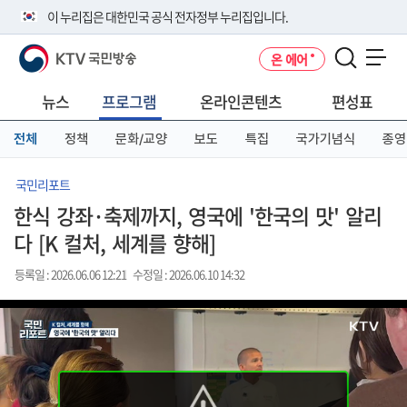
본
메
전
이 누리집은 대한민국 공식 전자정부 누리집입니다.
문
뉴
체
바
바
메
KTV 국민방송
온 에어
로
로
뉴
공식 누리집 주소 확인하기
메뉴 열기
가
가
바
go.kr 주소를 사용하는 누리집은 대한민국 정부기관이 관리하는 누리집입
기
기
로
뉴스
프로그램
온라인콘텐츠
편성표
니다.
가
이밖에 or.kr 또는 .kr등 다른 도메인 주소를 사용하고 있다면 아래 URL에
기
전체
정책
문화/교양
보도
특집
국가기념식
종영
서 도메인 주소를 확인해 보세요
운영중인 공식 누리집보기
국민리포트
한식 강좌·축제까지, 영국에 '한국의 맛' 알리
다 [K 컬처, 세계를 향해]
등록일 : 2026.06.06 12:21
수정일 : 2026.06.10 14:32