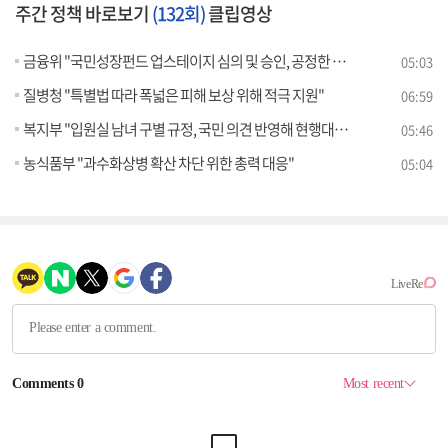
주간 정책 바로보기
(132회)
클립영상
금융위 "국민성장펀드 업스테이지 심의 및 승인, 공정한 절차 따라 이뤄져"
05:03
질병청 "특별법 따라 폭넓은 피해 보상 위해 적극 지원"
06:59
복지부 "입원실 남녀 구별 규정, 국민 의견 반영해 현행대로 유지"
05:46
농식품부 "과수화상병 확산 차단 위한 총력 대응"
05:04