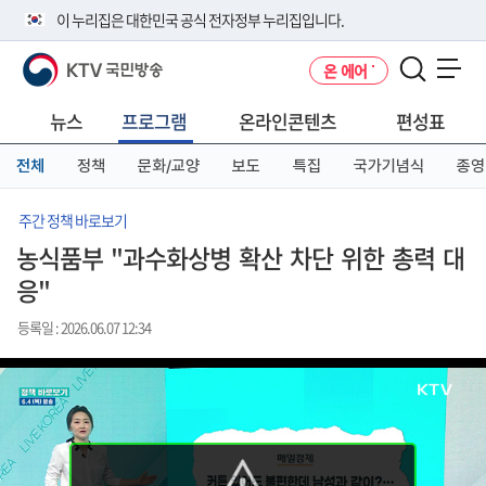
본
메
전
이 누리집은 대한민국 공식 전자정부 누리집입니다.
문
뉴
체
바
바
메
KTV 국민방송
온 에어
로
로
뉴
공식 누리집 주소 확인하기
메뉴 열기
가
가
바
go.kr 주소를 사용하는 누리집은 대한민국 정부기관이 관리하는 누리집입
기
기
로
뉴스
프로그램
온라인콘텐츠
편성표
니다.
가
이밖에 or.kr 또는 .kr등 다른 도메인 주소를 사용하고 있다면 아래 URL에
기
전체
정책
문화/교양
보도
특집
국가기념식
종영
서 도메인 주소를 확인해 보세요
운영중인 공식 누리집보기
주간 정책 바로보기
농식품부 "과수화상병 확산 차단 위한 총력 대
응"
등록일 : 2026.06.07 12:34