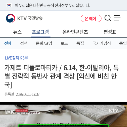
본
메
전
이 누리집은 대한민국 공식 전자정부 누리집입니다.
문
뉴
체
바
바
메
KTV 국민방송
온 에어
로
로
뉴
공식 누리집 주소 확인하기
메뉴 열기
가
가
바
go.kr 주소를 사용하는 누리집은 대한민국 정부기관이 관리하는 누리집입
기
기
로
뉴스
프로그램
온라인콘텐츠
편성표
니다.
가
이밖에 or.kr 또는 .kr등 다른 도메인 주소를 사용하고 있다면 아래 URL에
기
전체
정책
문화/교양
보도
특집
국가기념식
종영
서 도메인 주소를 확인해 보세요
운영중인 공식 누리집보기
LIVE 정책 K 3부
가제트 디플로마티카 / 6.14, 한-이탈리아, 특
별 전략적 동반자 관계 격상 [외신에 비친 한
국]
등록일 : 2026.06.15 17:37