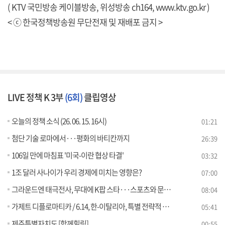
( KTV 국민방송 케이블방송, 위성방송 ch164,
www.ktv.go.kr
)
< ⓒ 한국정책방송원 무단전재 및 재배포 금지 >
LIVE 정책 K 3부
(6회)
클립영상
오늘의 정책 소식 (26. 06. 15. 16시)
01:21
첨단 기술 로마에서···평화의 바티칸까지
26:39
106일 만에 마침표 '미국-이란 협상 타결'
03:32
1조 달러 사나이가 우리 경제에 미치는 영향은?
07:00
그라운드엔 태극전사, 무대에 K팝 스타···스포츠와 문화의 완벽한 만남은?
08:04
가제트 디플로마티카 / 6.14, 한-이탈리아, 특별 전략적 동반자 관계 격상 [외신에 비친 한국]
05:41
제주특별자치도 [함께힐링]
00:55