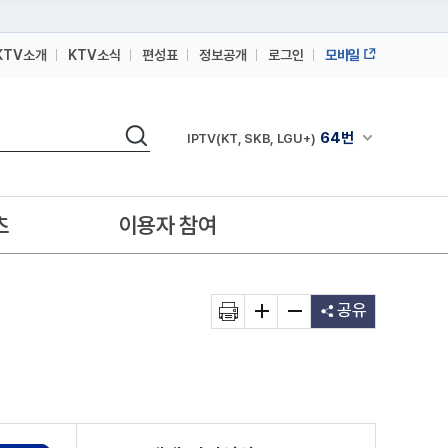
KTV소개
KTV소식
편성표
정보공개
로그인
모바일
164번
스카이라이프
검색
64번
채널안내 펼쳐
IPTV(KT, SKB, LGU+)
164번
스카이라이프
64번
IPTV(KT, SKB, LGU+)
츠
이용자 참여
164번
스카이라이프
공유