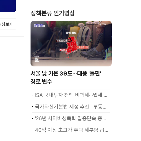
정책분류 인기영상
영상보기
서울 낮 기온 39도···태풍 '돌핀'
경로 변수
ISA 국내투자 전액 비과세···월세 세액공제 확대
국가자산기본법 제정 추진···부동산·주식 등 통합 관리
'26년 사이버성폭력 집중단속 중간성과 발표···향후 추진계획은?
40억 이상 초고가 주택 세부담 급증···실수요자 보호 강화