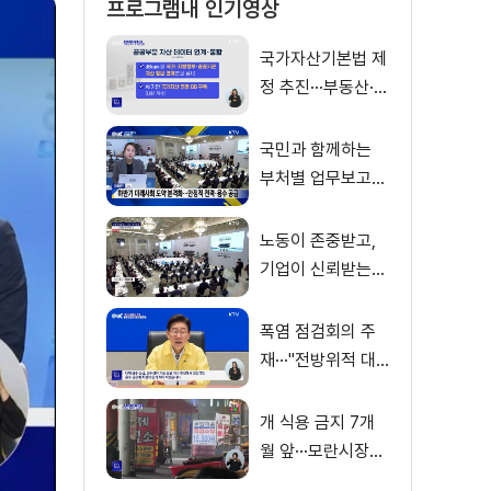
프로그램내 인기영상
국가자산기본법 제
정 추진···부동산·주
식 등 통합 관리
국민과 함께하는
부처별 업무보고
재개
노동이 존중받고,
기업이 신뢰받는
대체불가 대한민국
폭염 점검회의 주
재···"전방위적 대
응체계 가동"
개 식용 금지 7개
월 앞···모란시장
'마지막 보신탕'