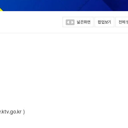
넓은화면
팝업보기
전체 
ktv.go.kr
)