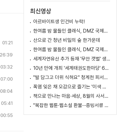
최신영상
아르바이트생 인건비 누락!
한여름 밤 물들인 클래식, DMZ 국제음악제 성황
산으로 간 청년 비밀의 숲 한가운데
01:21
한여름 밤 물들인 클래식, DMZ 국제음악제 성황
26:39
세계자연유산 추가 등재 '무안 갯벌' 생태 체험
03:32
10년 만에 개최 '세계태권도한마당' 61개국 참가
"발 담그고 더위 식혀요" 청계천 피서지로 인기
07:00
폭염 잊은 채 오감으로 즐기는 '이색 독서' 인기
08:04
책으로 만나는 마음·세상, 8월의 사서추천도서
05:41
"복잡한 웹툰·웹소설 환불···증빙서류 요구까지"
00:55