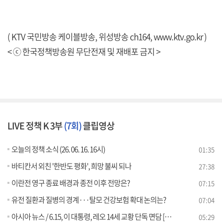
( KTV 국민방송 케이블방송, 위성방송 ch164,
www.ktv.go.kr
)
< ⓒ 한국정책방송원 무단전재 및 재배포 금지 >
LIVE 정책 K 3부
(7회)
클립영상
오늘의 정책 소식 (26. 06. 16. 16시)
01:35
바티칸서 외친 '한반도 평화', 희망 불씨 되나
27:38
이란전 영구 종료 배경과 종전 이후 전망은?
07:15
유전 질환과 질병의 경계···탈모 건강보험 확대 논의는?
07:04
아시아 뉴스 / 6.15, 이 대통령, 레오 14세 교황 단독 면담 [외신에 비친 한국]
05:29