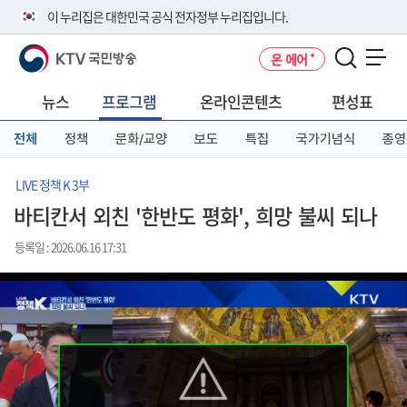
본
메
전
이 누리집은 대한민국 공식 전자정부 누리집입니다.
문
뉴
체
바
바
메
KTV 국민방송
온 에어
로
로
뉴
공식 누리집 주소 확인하기
메뉴 열기
가
가
바
go.kr 주소를 사용하는 누리집은 대한민국 정부기관이 관리하는 누리집입
기
기
로
뉴스
프로그램
온라인콘텐츠
편성표
니다.
가
이밖에 or.kr 또는 .kr등 다른 도메인 주소를 사용하고 있다면 아래 URL에
기
전체
정책
문화/교양
보도
특집
국가기념식
종영
서 도메인 주소를 확인해 보세요
운영중인 공식 누리집보기
LIVE 정책 K 3부
바티칸서 외친 '한반도 평화', 희망 불씨 되나
등록일 : 2026.06.16 17:31