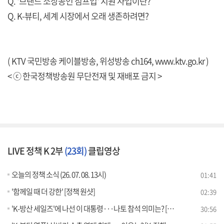
Q. '브랜드 소상공인 점프업' 지원 사업이란?
Q. K-뷰티, 세계 시장에서 오래 생존하려면?
( KTV 국민방송 케이블방송, 위성방송 ch164,
www.ktv.go.kr
)
< ⓒ 한국정책방송원 무단전재 및 재배포 금지 >
LIVE 정책 K 2부
(23회)
클립영상
오늘의 정책 소식 (26. 07. 08. 13시)
01:41
'함께일 때 더 강한' [정책 원샷]
02:39
'K-방산 세일즈'에 나선 이 대통령···나토 참석 의미는? [정.주.행]
30:56