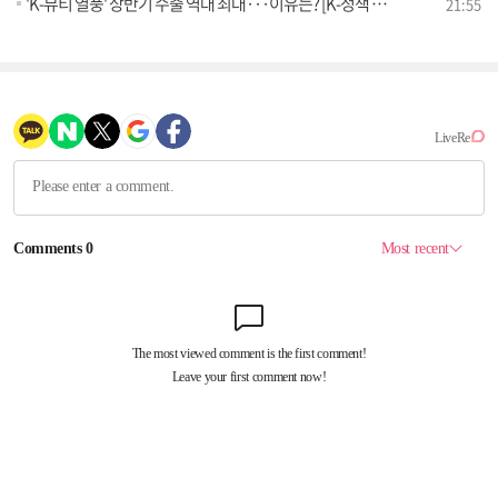
'K-뷰티 열풍' 상반기 수출 역대 최대···이유는? [K-정책 사용법]
21:55