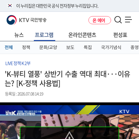
본
메
전
이 누리집은 대한민국 공식 전자정부 누리집입니다.
문
뉴
체
바
바
메
KTV 국민방송
온 에어
로
로
뉴
공식 누리집 주소 확인하기
메뉴 열기
가
가
바
go.kr 주소를 사용하는 누리집은 대한민국 정부기관이 관리하는 누리집입
기
기
로
뉴스
프로그램
온라인콘텐츠
편성표
니다.
가
이밖에 or.kr 또는 .kr등 다른 도메인 주소를 사용하고 있다면 아래 URL에
기
전체
정책
문화/교양
보도
특집
국가기념식
종영
서 도메인 주소를 확인해 보세요
운영중인 공식 누리집보기
LIVE 정책 K 2부
'K-뷰티 열풍' 상반기 수출 역대 최대···이유
는? [K-정책 사용법]
등록일 : 2026.07.08 14:19