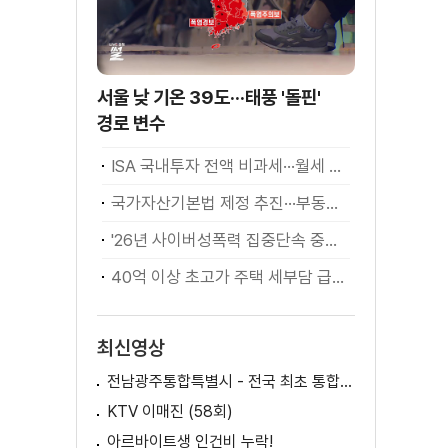
서울 낮 기온 39도···태풍 '돌핀'
경로 변수
ISA 국내투자 전액 비과세···월세 세액공제 확대
국가자산기본법 제정 추진···부동산·주식 등 통합 관리
'26년 사이버성폭력 집중단속 중간성과 발표···향후 추진계획은?
40억 이상 초고가 주택 세부담 급증···실수요자 보호 강화
최신영상
전남광주통합특별시 - 전국 최초 통합돌봄 모델
KTV 이매진 (58회)
아르바이트생 인건비 누락!