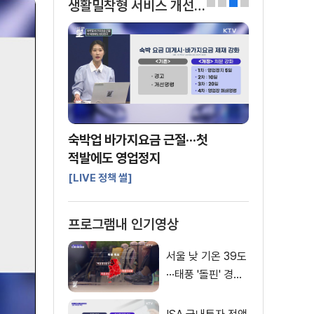
생활밀착형 서비스 개선방안
0
1
2
3
숙박업 바가지요금 근절···첫
적발에도 영업정지
[LIVE 정책 썰]
프로그램내 인기영상
서울 낮 기온 39도
···태풍 '돌핀' 경로
변수