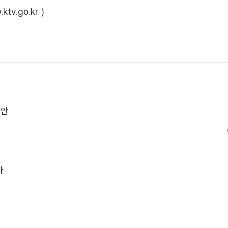
ktv.go.kr
)
제안
다