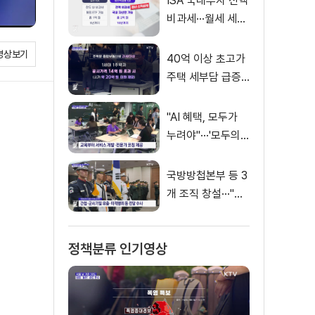
ISA 국내투자 전액
비과세···월세 세액
공제 확대
영상보기
40억 이상 초고가
주택 세부담 급증···
실수요자 보호 강
화
"AI 혜택, 모두가
누려야"···'모두의
AI 성장사다리' 출
범
국방방첩본부 등 3
개 조직 창설···"어
두운 방첩사 결별"
정책분류 인기영상