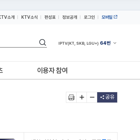
KTV소개
KTV소식
편성표
정보공개
로그인
모바일
164번
스카이라이프
검색
64번
채널안내 펼쳐
IPTV(KT, SKB, LGU+)
164번
스카이라이프
64번
IPTV(KT, SKB, LGU+)
츠
이용자 참여
164번
스카이라이프
공유