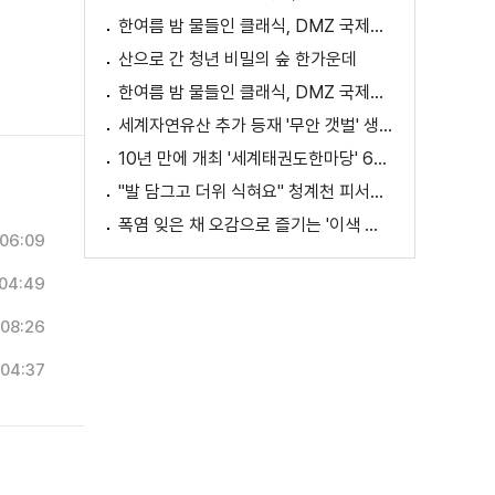
한여름 밤 물들인 클래식, DMZ 국제음악제 성황
산으로 간 청년 비밀의 숲 한가운데
한여름 밤 물들인 클래식, DMZ 국제음악제 성황
세계자연유산 추가 등재 '무안 갯벌' 생태 체험
10년 만에 개최 '세계태권도한마당' 61개국 참가
"발 담그고 더위 식혀요" 청계천 피서지로 인기
폭염 잊은 채 오감으로 즐기는 '이색 독서' 인기
06:09
04:49
08:26
04:37