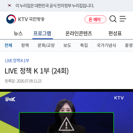
본
메
전
이 누리집은 대한민국 공식 전자정부 누리집입니다.
문
뉴
체
바
바
메
KTV 국민방송
온 에어
로
로
뉴
공식 누리집 주소 확인하기
메뉴 열기
가
가
바
go.kr 주소를 사용하는 누리집은 대한민국 정부기관이 관리하는 누리집입
기
기
로
뉴스
프로그램
온라인콘텐츠
편성표
니다.
가
이밖에 or.kr 또는 .kr등 다른 도메인 주소를 사용하고 있다면 아래 URL에
기
전체
정책
문화/교양
보도
특집
국가기념식
종영
서 도메인 주소를 확인해 보세요
운영중인 공식 누리집보기
LIVE 정책 K 1부
LIVE 정책 K 1부 (24회)
등록일 : 2026.07.09 11:23