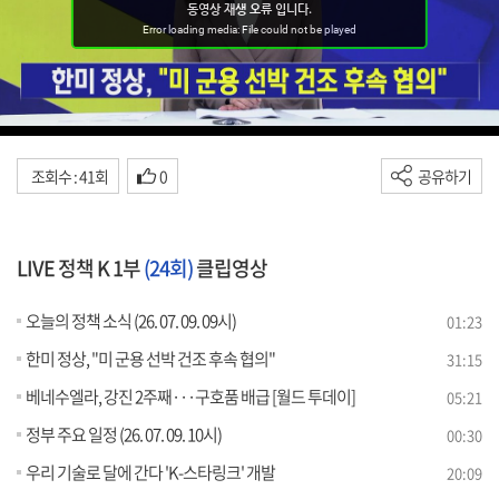
조회수 : 41회
0
공유하기
LIVE 정책 K 1부
(24회)
클립영상
오늘의 정책 소식 (26. 07. 09. 09시)
01:23
한미 정상, "미 군용 선박 건조 후속 협의"
31:15
베네수엘라, 강진 2주째···구호품 배급 [월드 투데이]
05:21
정부 주요 일정 (26. 07. 09. 10시)
00:30
우리 기술로 달에 간다 'K-스타링크' 개발
20:09