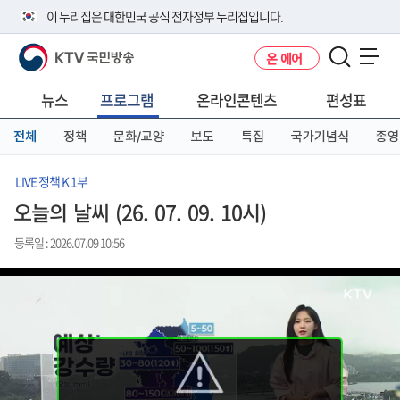
본
메
전
이 누리집은 대한민국 공식 전자정부 누리집입니다.
문
뉴
체
바
바
메
KTV 국민방송
온 에어
로
로
뉴
공식 누리집 주소 확인하기
메뉴 열기
가
가
바
go.kr 주소를 사용하는 누리집은 대한민국 정부기관이 관리하는 누리집입
기
기
로
뉴스
프로그램
온라인콘텐츠
편성표
니다.
가
이밖에 or.kr 또는 .kr등 다른 도메인 주소를 사용하고 있다면 아래 URL에
기
전체
정책
문화/교양
보도
특집
국가기념식
종영
서 도메인 주소를 확인해 보세요
운영중인 공식 누리집보기
LIVE 정책 K 1부
오늘의 날씨 (26. 07. 09. 10시)
등록일 : 2026.07.09 10:56