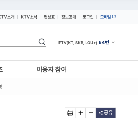
KTV소개
KTV소식
편성표
정보공개
로그인
모바일
164번
스카이라이프
검색
64번
채널안내 펼쳐
IPTV(KT, SKB, LGU+)
164번
스카이라이프
64번
IPTV(KT, SKB, LGU+)
츠
이용자 참여
164번
스카이라이프
영
공유