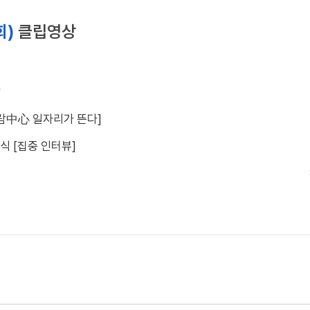
회)
클립영상
"
람中心 일자리가 뜬다]
식 [집중 인터뷰]