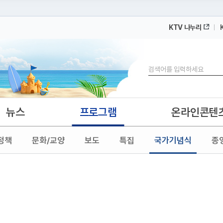
KTV 나누리
 누리집입니다.
 아래 URL에서 도메인 주소를 확인해 보세요
검색
뉴스
프로그램
온라인콘텐
정책
문화/교양
보도
특집
국가기념식
종