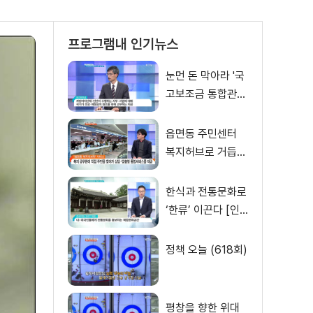
프로그램내 인기뉴스
눈먼 돈 막아라 '국
고보조금 통합관리
시스템' 1월 개통
[경제인사이드]
읍면동 주민센터
복지허브로 거듭나
다 [집중 인터뷰]
한식과 전통문화로
‘한류’ 이끈다 [인
터뷰 이 사람]
정책 오늘 (618회)
평창을 향한 위대