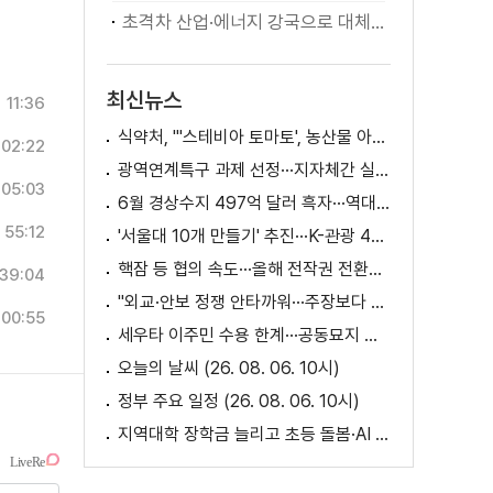
초격차 산업·에너지 강국으로 대체불가 대한민국 이재명 대통령 모두말씀
최신뉴스
11:36
식약처, "'스테비아 토마토', 농산물 아닌 가공식품"
02:22
광역연계특구 과제 선정···지자체간 실증 협력 확대
05:03
6월 경상수지 497억 달러 흑자···역대 최대
55:12
'서울대 10개 만들기' 추진···K-관광 4천만 시대 준비
핵잠 등 협의 속도···올해 전작권 전환시기 결정 추진
39:04
"외교·안보 정쟁 안타까워···주장보다 실천 중요"
00:55
세우타 이주민 수용 한계···공동묘지 임시 거처 [월드 투데이]
오늘의 날씨 (26. 08. 06. 10시)
정부 주요 일정 (26. 08. 06. 10시)
지역대학 장학금 늘리고 초등 돌봄·AI 교육 확대