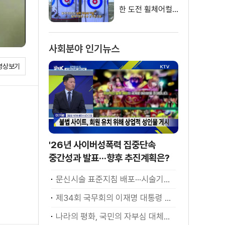
한 도전 휠체어컬
링 국가대표 [이제
는 평창입니다]
사회분야 인기뉴스
영상보기
'26년 사이버성폭력 집중단속
중간성과 발표···향후 추진계획은?
문신시술 표준지침 배포···시술기구, 일회용 사용 후 폐기
제34회 국무회의 이재명 대통령 모두발언
나라의 평화, 국민의 자부심 대체불가 대한민국 이재명 대통령 모두말씀