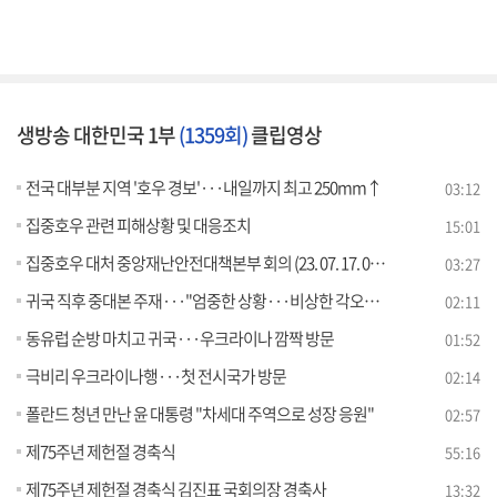
생방송 대한민국 1부
(1359회)
클립영상
전국 대부분 지역 '호우 경보'···내일까지 최고 250mm↑
03:12
집중호우 관련 피해상황 및 대응조치
15:01
집중호우 대처 중앙재난안전대책본부 회의 (23. 07. 17. 09시)
03:27
귀국 직후 중대본 주재···"엄중한 상황···비상한 각오로 임해야"
02:11
동유럽 순방 마치고 귀국···우크라이나 깜짝 방문
01:52
극비리 우크라이나행···첫 전시국가 방문
02:14
폴란드 청년 만난 윤 대통령 "차세대 주역으로 성장 응원"
02:57
제75주년 제헌절 경축식
55:16
제75주년 제헌절 경축식 김진표 국회의장 경축사
13:32