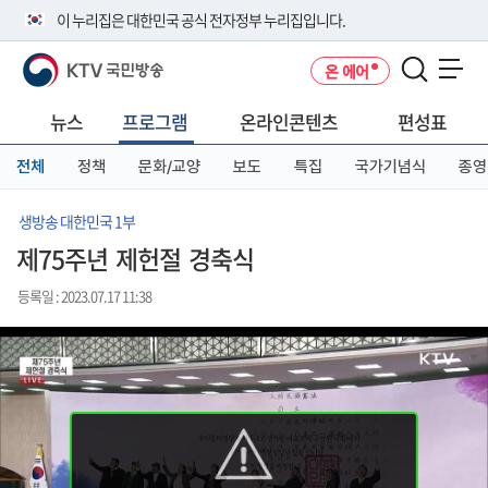
본
메
전
이 누리집은 대한민국 공식 전자정부 누리집입니다.
문
뉴
체
바
바
메
KTV 국민방송
온 에어
로
로
뉴
공식 누리집 주소 확인하기
메뉴 열기
가
가
바
go.kr 주소를 사용하는 누리집은 대한민국 정부기관이 관리하는 누리집입
기
기
로
뉴스
프로그램
온라인콘텐츠
편성표
니다.
가
이밖에 or.kr 또는 .kr등 다른 도메인 주소를 사용하고 있다면 아래 URL에
기
전체
정책
문화/교양
보도
특집
국가기념식
종영
서 도메인 주소를 확인해 보세요
운영중인 공식 누리집보기
생방송 대한민국 1부
제75주년 제헌절 경축식
등록일 : 2023.07.17 11:38