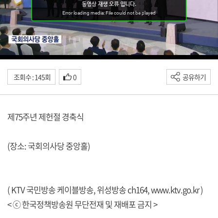
조회수 : 145회
0
공유하기
제75주년 제헌절 경축식
(장소: 국회의사당 중앙홀)
( KTV 국민방송 케이블방송, 위성방송 ch164,
www.ktv.go.kr
)
< ⓒ 한국정책방송원 무단전재 및 재배포 금지 >