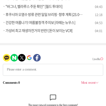
"바그너, 벨라루스 주둔 확인" [월드 투데이]
04:43
후쿠시마 오염수 방류 관련 일일 브리핑·향후 계획 (23. 07. 17. 11시)
12:18
건강한 여름나기! 여름불청객 주의보 [라떼는 뉴우스]
04:53
가성비 최고 재생자전거의 반란! [돈이 보이는 VCR]
04:01