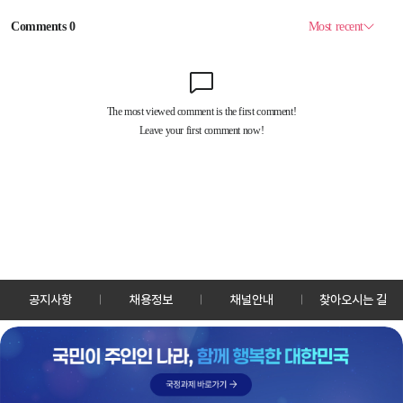
공지사항
채용정보
채널안내
찾아오시는 길
30128 세종특별자치시 정부2청사로 13 한국정책방송원 KTV
TEL: 044-204-8000
Copyrightⓒ KTV 국민방송 All Rights Reserved.
PC버전
앱 다운로드