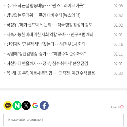
주가조작 근절 합동대응···"원 스트라이크 아웃"
02:08
밤낮없는 무더위···폭염 대비 수칙 [뉴스의 맥]
02:52
국정위, '메가 샌드박스' 논의···적극 행정 활성화 검토
02:02
지속가능한 미래 위한 사회 역할 모색···인구포럼 개최
02:01
산업재해 '근본적 해법' 찾는다···범정부 1차 회의
02:16
폭염에 '장관감염증' 증가···"예방수칙 준수해야"
02:11
하천부터 맨홀까지···정부, '침수 취약지' 현장 점검
02:01
육·해·공 무인이동체 총집합···군 작전·야간 수색 활용
02:33