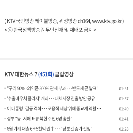
( KTV 국민방송 케이블방송, 위성방송 ch164,
www.ktv.go.kr
)
< ⓒ 한국정책방송원 무단전재 및 재배포 금지 >
KTV 대한뉴스 7
(451회)
클립영상
"구리 50%·의약품 200% 관세 부과···반도체 곧 발표"
01:51
'수출바우처 플라자' 개최···대체시장 진출 방안 공유
01:57
이 대통령 "갈등 격화···포용적 세상 위해 종교계 역할 중요"
01:49
정부 "동·서해 표류 북한 주민 6명 송환"
01:41
6월 가계 대출 6조5천억 원↑···"당분간 증가 전망"
02:28