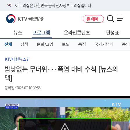
본
메
전
이 누리집은 대한민국 공식 전자정부 누리집입니다.
문
뉴
체
바
바
메
KTV 국민방송
온 에어
로
로
뉴
공식 누리집 주소 확인하기
메뉴 열기
가
가
바
go.kr 주소를 사용하는 누리집은 대한민국 정부기관이 관리하는 누리집입
기
기
로
뉴스
프로그램
온라인콘텐츠
편성표
니다.
가
이밖에 or.kr 또는 .kr등 다른 도메인 주소를 사용하고 있다면 아래 URL에
기
전체
정책
문화/교양
보도
특집
국가기념식
종영
서 도메인 주소를 확인해 보세요
운영중인 공식 누리집보기
KTV 대한뉴스 7
밤낮없는 무더위···폭염 대비 수칙 [뉴스의
맥]
등록일 : 2025.07.10 08:55