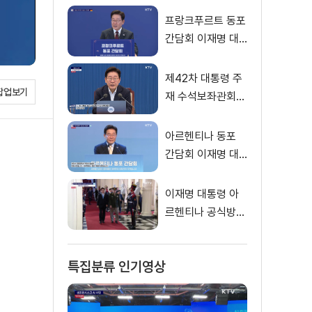
프랑크푸르트 동포
간담회 이재명 대
통령 모두발언
제42차 대통령 주
팝업보기
재 수석보좌관회의
이재명 대통령 모
두말씀
아르헨티나 동포
간담회 이재명 대
통령 모두발언
이재명 대통령 아
르헨티나 공식방문
대통령궁 환영행사
특집분류 인기영상