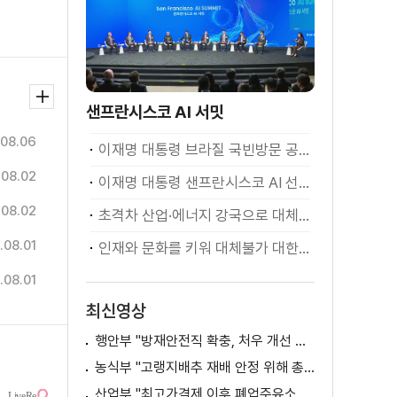
샌프란시스코 AI 서밋
08.06
이재명 대통령 브라질 국빈방문 공식환영식
.08.02
이재명 대통령 샌프란시스코 AI 선언
.08.02
초격차 산업·에너지 강국으로 대체불가 대한민국 이재명 대통령 모두말씀
.08.01
인재와 문화를 키워 대체불가 대한민국 이재명 대통령 모두말씀
.08.01
최신영상
행안부 "방재안전직 확충, 처우 개선 등 위한 제도개선 추진"
농식부 "고랭지배추 재배 안정 위해 총력···배추가격 점차 안정세"
산업부 "최고가격제 이후 폐업주유소 증가? 사실 아냐"