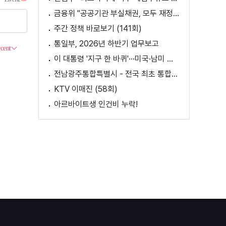
금융위 "공공기관 부실채권, 모두 재정으로 보전되는 것 아냐"
주간 정책 바로보기 (141회)
통일부, 2026년 하반기 업무보고
이 대통령 '지구 한 바퀴'···미국·남미 순방 성과는? / AX 대전환의 시대! 국민 위한 적극 행정은?
전남광주통합특별시 - 전국 최초 통합돌봄 모델
KTV 이매진 (58회)
아르바이트생 인건비 누락!