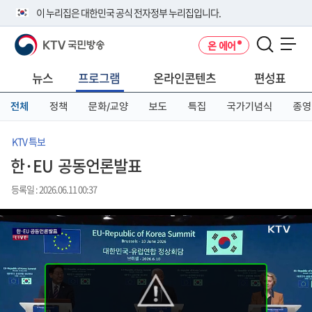
본
메
전
이 누리집은 대한민국 공식 전자정부 누리집입니다.
문
뉴
체
바
바
메
KTV 국민방송
온 에어
로
로
뉴
공식 누리집 주소 확인하기
메뉴 열기
가
가
바
go.kr 주소를 사용하는 누리집은 대한민국 정부기관이 관리하는 누리집입
기
기
로
뉴스
프로그램
온라인콘텐츠
편성표
니다.
가
이밖에 or.kr 또는 .kr등 다른 도메인 주소를 사용하고 있다면 아래 URL에
기
전체
정책
문화/교양
보도
특집
국가기념식
종영
서 도메인 주소를 확인해 보세요
운영중인 공식 누리집보기
KTV 특보
한·EU 공동언론발표
등록일 : 2026.06.11 00:37