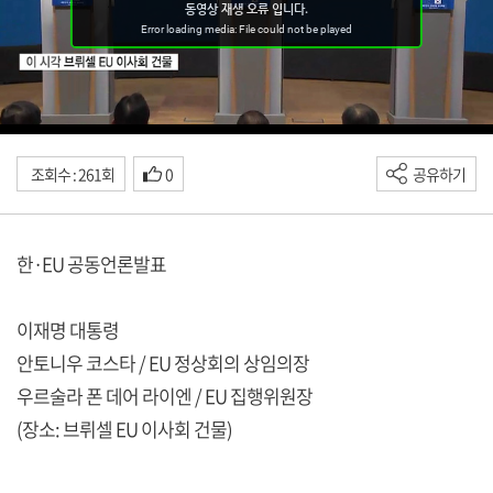
조회수 : 261회
0
공유하기
한·EU 공동언론발표
이재명 대통령
안토니우 코스타 / EU 정상회의 상임의장
우르술라 폰 데어 라이엔 / EU 집행위원장
(장소: 브뤼셀 EU 이사회 건물)