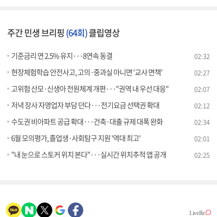
주간 민생 브리핑
(64회)
클립영상
기준금리 연 2.5% 유지···8연속 동결
02:32
현장체험학습 안전사고, 고의·중과실 아니면 '교사 면책'
02:27
고위험 산모·신생아 전원체계 개편···"권역 내 우선 대응"
02:07
저녁 장사 자영업자 부담 던다···전기요금 선택권 확대
02:12
수도권 비아파트 공급 확대···건축·대출 규제 대폭 완화
02:34
6월 모의평가, 졸업생·사회탐구 지원 '역대 최고'
02:01
"내 눈으로 스토커 위치 본다"···실시간 위치추적 앱 공개
02:25