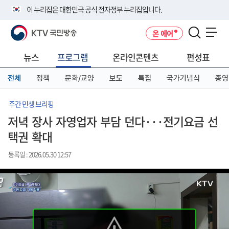
본
메
전
이 누리집은 대한민국 공식 전자정부 누리집입니다.
문
뉴
체
바
바
메
KTV 국민방송
온 에어
로
로
뉴
공식 누리집 주소 확인하기
메뉴 열기
가
가
바
go.kr 주소를 사용하는 누리집은 대한민국 정부기관이 관리하는 누리집입
기
기
로
뉴스
프로그램
온라인콘텐츠
편성표
니다.
가
이밖에 or.kr 또는 .kr등 다른 도메인 주소를 사용하고 있다면 아래 URL에
기
전체
정책
문화/교양
보도
특집
국가기념식
종영
서 도메인 주소를 확인해 보세요
운영중인 공식 누리집보기
주간 민생 브리핑
저녁 장사 자영업자 부담 던다···전기요금 선
택권 확대
등록일 : 2026.05.30 12:57