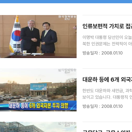
검색 조건
검색어 입력
검색
인류보편적 가치로 접
이명박 대통령 당선인이 오늘
북한 인권문제는 전략적이 아니라 인류보편적 가치
이명박 대통령 당선인과 크리스토
방송일자 : 2008.01.10
대운하 등에 6개 외국
한반도 대운하와 새만금, 과학비즈니
보이고 있습니다. 대통령직 
네개 나라 여섯개 기업과 펀
방송일자 : 2008.01.10
가운데 특히 운하 선진국인 