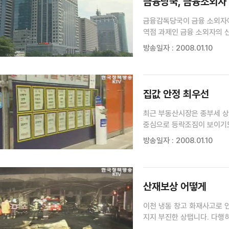
금융당국, 금융소외자
금융감독당국이 금융 소외자에 대한 일제
역점 과제인 금융 소외자의 신용회복 방안을 마련
등을 통해 금융 소외자의 규모와 대출&middot;연
방송일자 : 2008.01.10
대통령 당선인은 신용등급 7~1
집값 안정 최우선
최근 부동산시장은 종부세 상한선 
중심으로 등락조짐이 보이기
정책의 최우선으로 보고 종부세는 현행대로, 송파신도시를 예정대로추진하기로 했습니다. 김현아
방송일자 : 2008.01.10
기자> 대통령직인수위원회가 
산재보상 어떻게
이천 냉동 창고 화재사고로 인한
지지 부진한 상탭니다. 다행
없이, 불법근로자까지도 동등하게 지급됩니다. 이정연 기자> 사업장 등록이 된 이천 냉동 창고