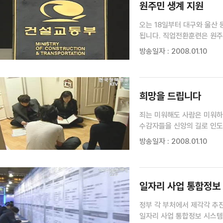
원주민 생계 지원
오는 18일부터 대구와 울산 등 
됩니다. 직업전환훈련은 원주
수당이 지급됩니다. 서정표 
방송일자 : 2008.01.10
희망을 드립니다
죄는 미워해도 사람은 미워하
수감자들을 신앙의 길로 인도하는 
청소년보호관찰관. 이들의 특
방송일자 : 2008.01.10
담아봤습니다. 김용남 기자> 
일자리 사업 통합정보
정부 각 부처에서 제각각 추
일자리 사업 통합정보 시스템이 가동돼,