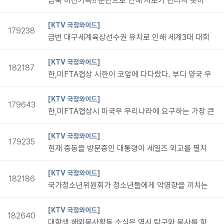
남북 이산가족!! 분단으로 인해 서로가 만나지 못하
[KTV 국정와이드]
179238
금번 대구세계육상선수권 유치로 인해 세계3대 대회
[KTV 국정와이드]
182187
한,미FTA협상 시한이 코앞에 다다랐다. 부디 양국 우
[KTV 국정와이드]
179643
한,미FTA협상시 미국우 우리나라에 요구하는 가장 큰
[KTV 국정와이드]
179235
현재 중동을 방문중인 대통령이 세일즈 외교를 펼치
[KTV 국정와이드]
182186
국가청소년위원회가 청소년들에게 악영향을 끼치는
[KTV 국정와이드]
182640
대학생 해외봉사활동 소식은 역시 탐구와 봉사를 함