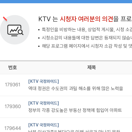
검색 조건
검색어 입력
검색
KTV 는
시청자 여러분의 의견
을 프
특정인을 비방하는 내용, 상업적 게시물, 시청 소
시청소감의 내용들에 대한 답변은 등재되지 않습
해당 프로그램 페이지에서 시청자 소감 작성 및 댓
번호
제목
[KTV 국정와이드]
179361
역대 정권은 수도권의 과밀 해소를 위해 많은 노력을
[KTV 국정와이드]
179360
정부의 각종 강도높은 부동산 정책에 힘입어 아파트
[KTV 국정와이드]
179644