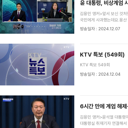
윤 대통령, 비상계엄 사
김용민 앵커>앞서 보신 것처
국민에게 사과했는데요.용산 
대통령실>네, 용산 대통령실
방송일자 : 2024.12.07
했습니다.비상계엄 사태에 대
KTV 특보 (549회)
KTV 특보 549회
방송일자 : 2024.12.04
6시간 만에 계엄 해제·
김용민 앵커>윤석열 대통령이
대통령실 취재기자 연결해서 