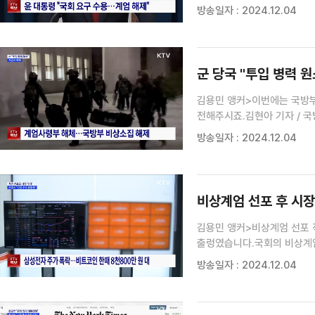
네, 윤석열 대통령이 비상 계
방송일자 : 2024.12.04
순서대로 상황을 좀 짚어드리겠
군 당국 "투입 병력 원
김용민 앵커>이번에는 국방부
전해주시죠.김현아 기자 / 
국무회의에서 계엄 해제안이
방송일자 : 2024.12.04
4시 22분부로 원소속 부대
없으며...
비상계엄 선포 후 시장 
김용민 앵커>비상계엄 선포 
출렁였습니다.국회의 비상계엄
안정세로 돌아섰지만 시장 불
방송일자 : 2024.12.04
대책 마련에 나섰습니다.조태영