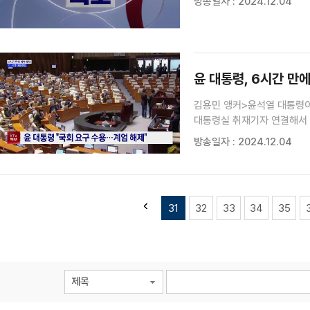
방송일자 : 2024.12.04
윤 대통령, 6시간 만에
김용민 앵커>윤석열 대통령이
대통령실 취재기자 연결해서 
대통령실)네, 윤석열 대통령
방송일자 : 2024.12.04
시간 순서대로 상황을 좀 짚어
31
32
33
34
35
제목