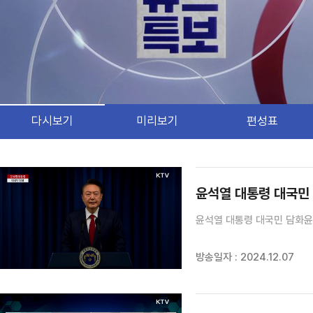
다시보기
미리보기
편성표
검색 조건
검색어 입력
검색
윤석열 대통령 대국민
윤석열 대통령 대국민 담화윤
방송일자 : 2024.12.07