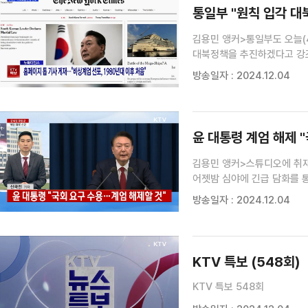
통일부 "원칙 입각 대북
김용민 앵커>통일부도 오늘(
대북정책을 추진하겠다고 강조
존중해 계엄을 철회한 것에 
방송일자 : 2024.12.04
(장소: 오전 7시, 주요 간부 
윤 대통령 계엄 해제 "
김용민 앵커>스튜디오에 취재
어젯밤 심야에 긴급 담화를 
설명해주시죠.신국진 기자>윤
방송일자 : 2024.12.04
돌았습니다.윤석열 대통령이 야
KTV 특보 (548회)
KTV 특보 548회