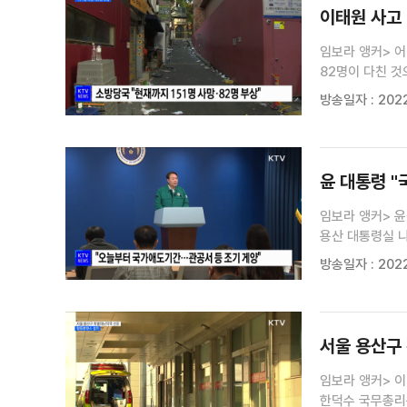
이태원 사고 현
임보라 앵커> 어
82명이 다친 것
기자> (장소: 서울 용산구 이태원동) 네,
방송일자 : 2022
대규모 압사 사고
윤 대통령 "
임보라 앵커> 윤
용산 대통령실 나가
> 네, 윤석열
방송일자 : 2022
윤 대통령은 먼저
서울 용산구
임보라 앵커> 
한덕수 국무총리