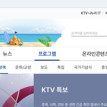
KTV 나누리
 누리집입니다.
 아래 URL에서 도메인 주소를 확인해 보세요
검색
뉴스
프로그램
온라인콘텐
정책
문화/교양
보도
특집
국가기념식
종
KTV 특보
경제, 사회, 안보 등 관련 긴급 현안 발생시 