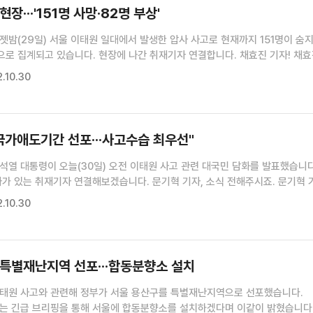
장···'151명 사망·82명 부상'
젯밤(29일) 서울 이태원 일대에서 발생한 압사 사고로 현재까지 151명이 숨
으로 집계되고 있습니다. 현장에 나간 취재기자 연결합니다. 채효진 기자! 채효진
 서울 이태원동에 나와있습니다. 제 뒤로 보이는 곳이
.10.30
가 발생한 현장입니다. 폭 3...
국가애도기간 선포···사고수습 최우선"
석열 대통령이 오늘(30일) 오전 이태원 사고 관련 대국민 담화를 발표했습니다
 있는 취재기자 연결해보겠습니다. 문기혁 기자, 소식 전해주시죠. 문기혁 기자
 대통령은 오늘 오전 이곳 용산 대통령실 브리핑룸에서 대국민담화를 발표했습니
.10.30
 정말 참담하다며, 서울 한복판에서 일어나...
 특별재난지역 선포···합동분향소 설치
이태원 사고와 관련해 정부가 서울 용산구를 특별재난지역으로 선포했습니다.
는 긴급 브리핑을 통해 서울에 합동분향소를 설치하겠다며 이같이 밝혔습니다