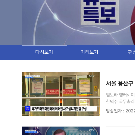
다시보기
미리보기
편
검색 조건
검색어 입력
검색
서울 용산구
임보라 앵커> 
한덕수 국무총리
보도에 서한길 기자입니다. 서한길 기자> 정부가 서울 
방송일자 : 2022
한덕수 국무총리