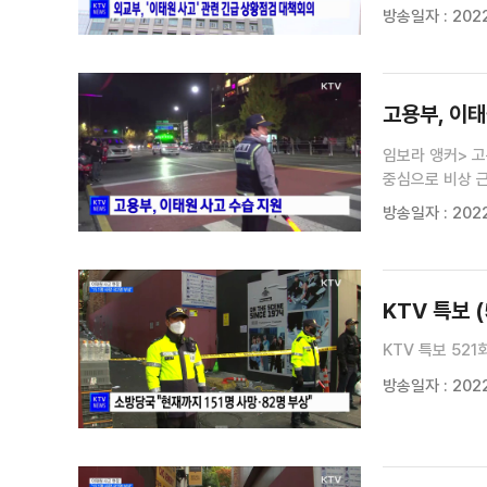
외국인도 있다는 
방송일자 : 2022
하라고 당부했습
고용부, 이태
임보라 앵커> 
중심으로 비상 
비상근무 가동과
방송일자 : 2022
지역축제 행사 
KTV 특보 (
KTV 특보 521
방송일자 : 2022