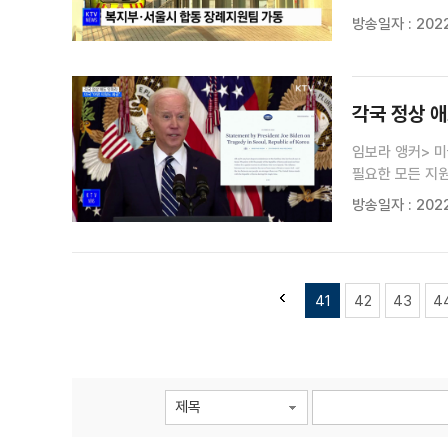
보도에 서한길 기자입니다. 서한길 기자> 정부가 서울 
방송일자 : 2022
한덕수 국무총리
각국 정상 애
임보라 앵커> 미
필요한 모든 지원을 약속했습
이태원 사고와 
방송일자 : 2022
바이든 대통령은 
41
42
43
4
제목