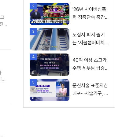
2
'26년 사이버성폭
력 집중단속 중간
지고
성과 발표···향후 추
3
진계획은?
도심서 피서 즐기
는 '서울썸머비치'
인기몰이
4
40억 이상 초고가
주택 세부담 급증···
.
실수요자 보호 강
5
화
문신시술 표준지침
다.
배포···시술기구, 일
회용 사용 후 폐기
.