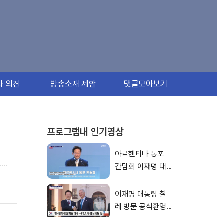
자 의견
방송소재 제안
댓글모아보기
프로그램내 인기영상
아르헨티나 동포
.
간담회 이재명 대
통령 모두발언
이재명 대통령 칠
레 방문 공식환영