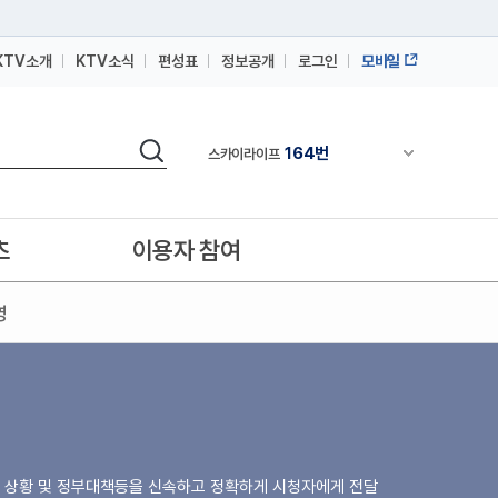
KTV소개
KTV소식
편성표
정보공개
로그인
모바일
164번
스카이라이프
검색
64번
채널안내 펼쳐
IPTV(KT, SKB, LGU+)
164번
스카이라이프
64번
IPTV(KT, SKB, LGU+)
츠
이용자 참여
164번
스카이라이프
영
주요 상황 및 정부대책등을 신속하고 정확하게 시청자에게 전달