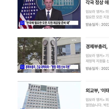
각국 정상 애
임보라 앵커> 미
필요한 모든 지원을 약속했습
이태원 사고와 
방송일자 : 2022
바이든 대통령은 
경제부총리, 
임보라 앵커> 
재정적 지원을 
사고와 관련해 
방송일자 : 2022
행정안전부·보건복
외교부, '이
임보라 앵커> 
열었습니다. 박