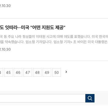
용산구를 특별재난지역으로 선포했습니다.
.10.30
는 오늘 정부서울청사 브리핑룸에서 이태원 사고와 관련해 긴급...
도 잇따라···미국 "어떤 지원도 제공"
국 등 주요 나라 정상들이 이태원 사고에 대해 애도를 표했습니다. 미국 한국
니다. 임소형 기자입니다. 임소형 기자> 조 바이든 미국 대통령은
관련해 사고사망자 가족에게 깊은 위로를 전하고 부상자들의 쾌유를 기원했습니
.10.30
성명을 내고 "서울에서 사랑하는 사람을 잃은 가...
4
45
46
47
48
49
50