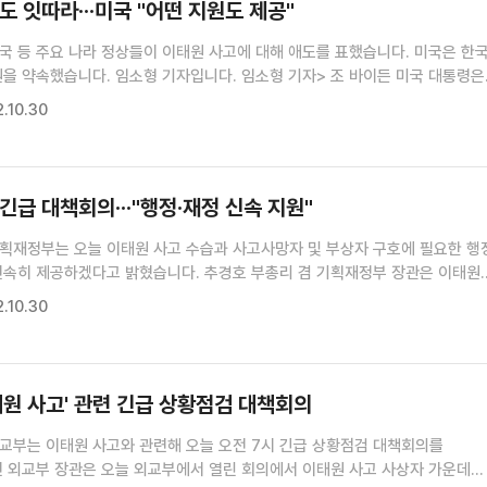
도 잇따라···미국 "어떤 지원도 제공"
국 등 주요 나라 정상들이 이태원 사고에 대해 애도를 표했습니다. 미국은 한
니다. 임소형 기자입니다. 임소형 기자> 조 바이든 미국 대통령은
관련해 사고사망자 가족에게 깊은 위로를 전하고 부상자들의 쾌유를 기원했습니
.10.30
성명을 내고 "서울에서 사랑하는 사람을 잃은 ...
긴급 대책회의···"행정·재정 신속 지원"
기획재정부는 오늘 이태원 사고 수습과 사고사망자 및 부상자 구호에 필요한 행
신속히 제공하겠다고 밝혔습니다. 추경호 부총리 겸 기획재정부 장관은 이태원
오늘 오전 10시 정부서울청사에서 긴급대책회의를 열었습니다. 기재부는
.10.30
지부 등 관계부처, 재난안전대책본부와 긴밀히 협조해 사고 피해 수습과...
태원 사고' 관련 긴급 상황점검 대책회의
외교부는 이태원 사고와 관련해 오늘 오전 7시 긴급 상황점검 대책회의를
진 외교부 장관은 오늘 외교부에서 열린 회의에서 이태원 사고 사상자 가운데