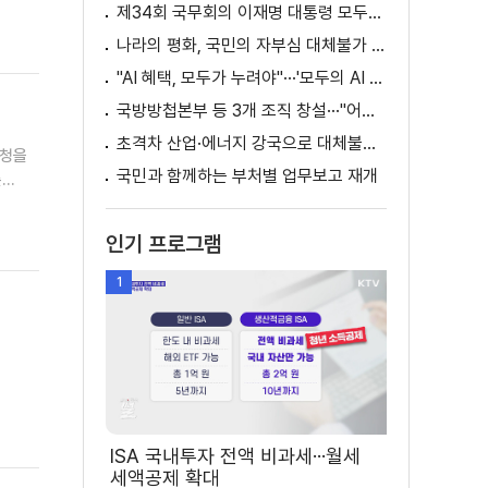
제34회 국무회의 이재명 대통령 모두발언
나라의 평화, 국민의 자부심 대체불가 대한민국 이재명 대통령 모두말씀
"AI 혜택, 모두가 누려야"···'모두의 AI 성장사다리' 출범
국방방첩본부 등 3개 조직 창설···"어두운 방첩사 결별"
초격차 산업·에너지 강국으로 대체불가 대한민국 이재명 대통령 모두말씀
동청을
국민과 함께하는 부처별 업무보고 재개
롯해
종
인기 프로그램
1
ISA 국내투자 전액 비과세···월세
세액공제 확대