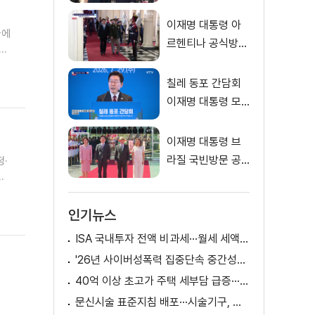
식
이재명 대통령 아
국에
르헨티나 공식방문
대통령궁 환영행사
다.
칠레 동포 간담회
이재명 대통령 모
두발언
이재명 대통령 브
라질 국빈방문 공
정·
식환영식
인기뉴스
ISA 국내투자 전액 비과세···월세 세액공제 확대
'26년 사이버성폭력 집중단속 중간성과 발표···향후 추진계획은?
40억 이상 초고가 주택 세부담 급증···실수요자 보호 강화
문신시술 표준지침 배포···시술기구, 일회용 사용 후 폐기