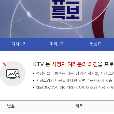
다시보기
미리보기
편성표
검색 조건
검색어 입력
검색
KTV 는
시청자 여러분의 의견
을 프
특정인을 비방하는 내용, 상업적 게시물, 시청 소
시청소감의 내용들에 대한 답변은 등재되지 않습
해당 프로그램 페이지에서 시청자 소감 작성 및 댓
번호
제목