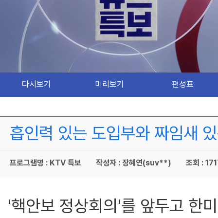
다시보기
미리보기
편성표
흡인력 있는 도입부와 짜임새 있
프로그램명 : KTV 특보
작성자 : 장혜연(suv**)
조회 : 171
'핵안보 정상회의'를 앞두고 한