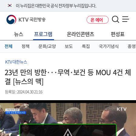
본
메
전
이 누리집은 대한민국 공식 전자정부 누리집입니다.
문
뉴
체
바
바
메
KTV 국민방송
온 에어
로
로
뉴
공식 누리집 주소 확인하기
메뉴 열기
가
가
바
go.kr 주소를 사용하는 누리집은 대한민국 정부기관이 관리하는 누리집입
기
기
로
뉴스
프로그램
온라인콘텐츠
편성표
니다.
가
이밖에 or.kr 또는 .kr등 다른 도메인 주소를 사용하고 있다면 아래 URL에
기
전체
정책
문화/교양
보도
특집
국가기념식
종영
서 도메인 주소를 확인해 보세요
운영중인 공식 누리집보기
KTV 대한뉴스
23년 만의 방한···무역·보건 등 MOU 4건 체
결 [뉴스의 맥]
등록일 : 2024.04.30 21:16