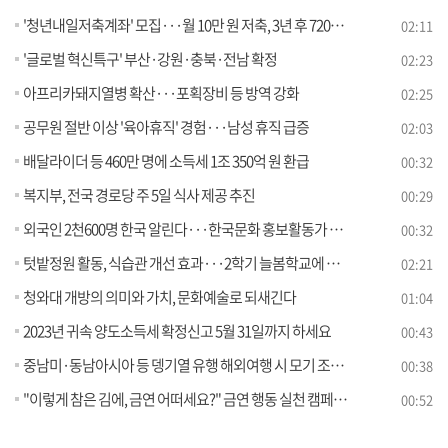
'청년내일저축계좌' 모집···월 10만 원 저축, 3년 후 720만 원
02:11
'글로벌 혁신특구' 부산·강원·충북·전남 확정
02:23
아프리카돼지열병 확산···포획장비 등 방역 강화
02:25
공무원 절반 이상 '육아휴직' 경험···남성 휴직 급증
02:03
배달라이더 등 460만 명에 소득세 1조 350억 원 환급
00:32
복지부, 전국 경로당 주 5일 식사 제공 추진
00:29
외국인 2천600명 한국 알린다···한국문화 홍보활동가 발대식
00:32
텃밭정원 활동, 식습관 개선 효과···2학기 늘봄학교에 연계
02:21
청와대 개방의 의미와 가치, 문화예술로 되새긴다
01:04
2023년 귀속 양도소득세 확정신고 5월 31일까지 하세요
00:43
중남미·동남아시아 등 뎅기열 유행 해외여행 시 모기 조심하세요!
00:38
"이렇게 참은 김에, 금연 어떠세요?" 금연 행동 실천 캠페인 전개
00:52