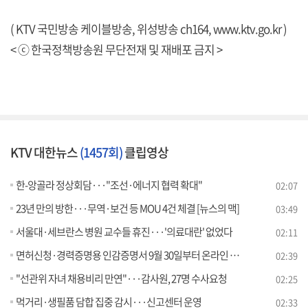
( KTV 국민방송 케이블방송, 위성방송 ch164,
www.ktv.go.kr
)
< ⓒ 한국정책방송원 무단전재 및 재배포 금지 >
KTV 대한뉴스
(1457회)
클립영상
한-앙골라 정상회담···"조선·에너지 협력 확대"
02:07
23년 만의 방한···무역·보건 등 MOU 4건 체결 [뉴스의 맥]
03:49
서울대·세브란스 병원 교수들 휴진···'의료대란' 없었다
02:11
면허신청·경력증명용 인감증명서 9월 30일부터 온라인 발급
02:39
"선관위 자녀 채용비리 만연"···감사원, 27명 수사요청
02:25
먹거리·생필품 담합 집중 감시···신고센터 운영
02:33