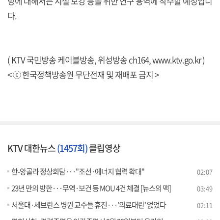
당에 대해서는 시설 보강 등을 위한 연구 용역에 착수할 예정입니
다.
( KTV 국민방송 케이블방송, 위성방송 ch164,
www.ktv.go.kr
)
< ⓒ 한국정책방송원 무단전재 및 재배포 금지 >
KTV 대한뉴스
(1457회)
클립영상
한-앙골라 정상회담···"조선·에너지 협력 확대"
02:07
23년 만의 방한···무역·보건 등 MOU 4건 체결 [뉴스의 맥]
03:49
서울대·세브란스 병원 교수들 휴진···'의료대란' 없었다
02:11