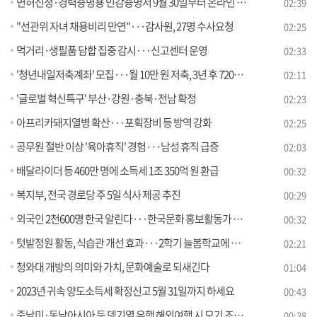
면허신청·경력증명용 인감증명서 9월 30일부터 온라인 발급
02:39
"선관위 자녀 채용비리 만연"···감사원, 27명 수사요청
02:25
먹거리·생필품 담합 집중 감시···신고센터 운영
02:33
'청년내일저축계좌' 모집···월 10만 원 저축, 3년 후 720만 원
02:11
'글로벌 혁신특구' 부산·강원·충북·전남 확정
02:23
아프리카돼지열병 확산···포획장비 등 방역 강화
02:25
공무원 절반 이상 '육아휴직' 경험···남성 휴직 급증
02:03
배달라이더 등 460만 명에 소득세 1조 350억 원 환급
00:32
복지부, 전국 경로당 주 5일 식사 제공 추진
00:29
외국인 2천600명 한국 알린다···한국문화 홍보활동가 발대식
00:32
텃밭정원 활동, 식습관 개선 효과···2학기 늘봄학교에 연계
02:21
청와대 개방의 의미와 가치, 문화예술로 되새긴다
01:04
2023년 귀속 양도소득세 확정신고 5월 31일까지 하세요
00:43
중남미·동남아시아 등 뎅기열 유행 해외여행 시 모기 조심하세요!
00:38