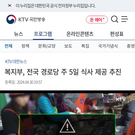
본
메
전
이 누리집은 대한민국 공식 전자정부 누리집입니다.
문
뉴
체
바
바
메
KTV 국민방송
온 에어
로
로
뉴
공식 누리집 주소 확인하기
메뉴 열기
가
가
바
go.kr 주소를 사용하는 누리집은 대한민국 정부기관이 관리하는 누리집입
기
기
로
뉴스
프로그램
온라인콘텐츠
편성표
니다.
가
이밖에 or.kr 또는 .kr등 다른 도메인 주소를 사용하고 있다면 아래 URL에
기
전체
정책
문화/교양
보도
특집
국가기념식
종영
서 도메인 주소를 확인해 보세요
운영중인 공식 누리집보기
KTV 대한뉴스
복지부, 전국 경로당 주 5일 식사 제공 추진
등록일 : 2024.04.30 19:57