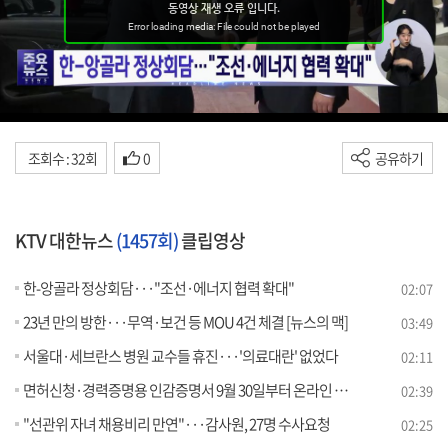
조회수 : 32회
0
공유하기
KTV 대한뉴스
(1457회)
클립영상
한-앙골라 정상회담···"조선·에너지 협력 확대"
02:07
23년 만의 방한···무역·보건 등 MOU 4건 체결 [뉴스의 맥]
03:49
서울대·세브란스 병원 교수들 휴진···'의료대란' 없었다
02:11
면허신청·경력증명용 인감증명서 9월 30일부터 온라인 발급
02:39
"선관위 자녀 채용비리 만연"···감사원, 27명 수사요청
02:25