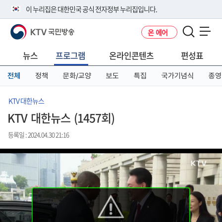
본
메
전
이 누리집은 대한민국 공식 전자정부 누리집입니다.
문
뉴
체
바
바
메
KTV 국민방송
온 에어
로
로
뉴
공식 누리집 주소 확인하기
메뉴 열기
가
가
바
go.kr 주소를 사용하는 누리집은 대한민국 정부기관이 관리하는 누리집입
기
기
로
뉴스
프로그램
온라인콘텐츠
편성표
니다.
가
이밖에 or.kr 또는 .kr등 다른 도메인 주소를 사용하고 있다면 아래 URL에
기
전체
정책
문화/교양
보도
특집
국가기념식
종영
서 도메인 주소를 확인해 보세요
운영중인 공식 누리집보기
KTV 대한뉴스
KTV 대한뉴스 (1457회)
등록일 : 2024.04.30 21:16