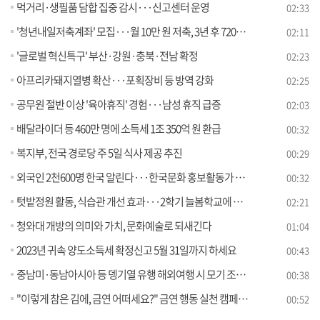
먹거리·생필품 담합 집중 감시···신고센터 운영
02:33
'청년내일저축계좌' 모집···월 10만 원 저축, 3년 후 720만 원
02:11
'글로벌 혁신특구' 부산·강원·충북·전남 확정
02:23
아프리카돼지열병 확산···포획장비 등 방역 강화
02:25
공무원 절반 이상 '육아휴직' 경험···남성 휴직 급증
02:03
배달라이더 등 460만 명에 소득세 1조 350억 원 환급
00:32
복지부, 전국 경로당 주 5일 식사 제공 추진
00:29
외국인 2천600명 한국 알린다···한국문화 홍보활동가 발대식
00:32
텃밭정원 활동, 식습관 개선 효과···2학기 늘봄학교에 연계
02:21
청와대 개방의 의미와 가치, 문화예술로 되새긴다
01:04
2023년 귀속 양도소득세 확정신고 5월 31일까지 하세요
00:43
중남미·동남아시아 등 뎅기열 유행 해외여행 시 모기 조심하세요!
00:38
"이렇게 참은 김에, 금연 어떠세요?" 금연 행동 실천 캠페인 전개
00:52