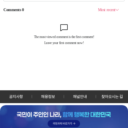
공지사항
채용정보
채널안내
찾아오시는 길
30128 세종특별자치시 정부2청사로 13 한국정책방송원 KTV
TEL: 044-204-8000
Copyrightⓒ KTV 국민방송 All Rights Reserved.