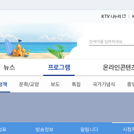
KTV 나누리
 누리집입니다.
 아래 URL에서 도메인 주소를 확인해 보세요
검색
뉴스
프로그램
온라인콘텐
정책
문화/교양
보도
특집
국가기념식
종
성표
방송정보
알립니다
시청