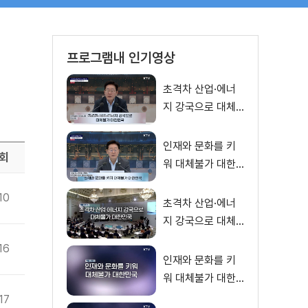
프로그램내 인기영상
초격차 산업·에너
지 강국으로 대체
불가 대한민국 이
재명 대통령 모두
인재와 문화를 키
회
말씀
워 대체불가 대한
민국 이재명 대통
10
령 모두말씀
초격차 산업·에너
지 강국으로 대체
불가 대한민국
16
인재와 문화를 키
워 대체불가 대한
민국
17