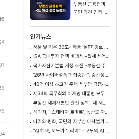
부동산 금융정책
국민 의견 경청 토
16
론회
인기뉴스
24
서울 낮 기온 39도···태풍 '돌핀' 경로 변수
ISA 국내투자 전액 비과세···월세 세액공제 확대
91
국가자산기본법 제정 추진···부동산·주식 등 통합 관리
'26년 사이버성폭력 집중단속 중간성과 발표···향후 추진계획은?
40억 이상 초고가 주택 세부담 급증···실수요자 보호 강화
89
제34회 국무회의 이재명 대통령 모두발언
부동산 세제개편안 완전 정복···내 세금 어떻게 달라지나? [K-정책 사용법]
79
식약처, "'스테비아 토마토', 농산물 아닌 가공식품"
나라의 평화, 국민의 자부심 대체불가 대한민국 이재명 대통령 모두말씀
"AI 혜택, 모두가 누려야"···'모두의 AI 성장사다리' 출범
04