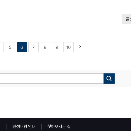
글
5
6
7
8
9
10
내
편성개방 안내
찾아오시는 길