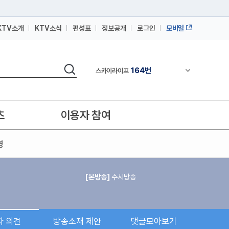
164번
스카이라이프
KTV소개
KTV소식
편성표
정보공개
로그인
모바일
64번
IPTV(KT, SKB, LGU+)
164번
스카이라이프
검색
채널안내 펼쳐
64번
IPTV(KT, SKB, LGU+)
164번
스카이라이프
츠
이용자 참여
영
[본방송]
수시방송
자 의견
방송소재 제안
댓글모아보기