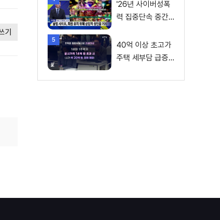
'26년 사이버성폭
력 집중단속 중간
성과 발표···향후 추
쓰기
5
진계획은?
40억 이상 초고가
주택 세부담 급증···
실수요자 보호 강
화