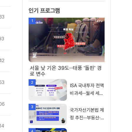
인기 프로그램
33
1
93
42
서울 낮 기온 39도···태풍 '돌핀' 경
로 변수
53
2
ISA 국내투자 전액
비과세···월세 세액
공제 확대
06
3
국가자산기본법 제
정 추진···부동산·주
식 등 통합 관리
14
4