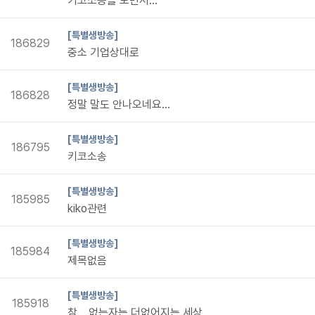
키코소송을 보면서...
[특별생방송]
186829
중소 기업상대로
[특별생방송]
186828
정말 말도 안나오네요...
[특별생방송]
186795
키코소송
[특별생방송]
185985
kiko관련
[특별생방송]
185984
제목없음
[특별생방송]
185918
참... 없는자는 더없어지는 세상