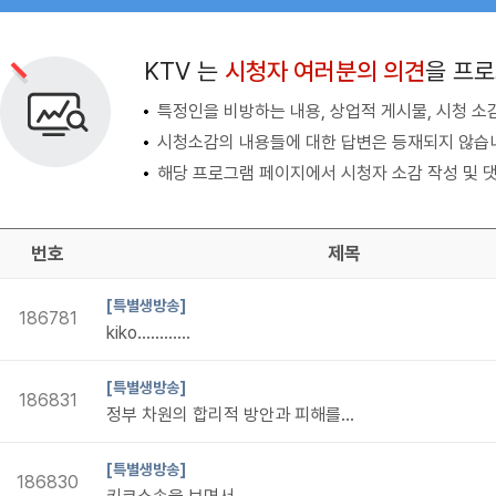
검색 조건
검색어 입력
검색
KTV 는
시청자 여러분의 의견
을 프
특정인을 비방하는 내용, 상업적 게시물, 시청 소
시청소감의 내용들에 대한 답변은 등재되지 않습
해당 프로그램 페이지에서 시청자 소감 작성 및 댓
번호
제목
[특별생방송]
186781
kiko............
[특별생방송]
186831
정부 차원의 합리적 방안과 피해를...
[특별생방송]
186830