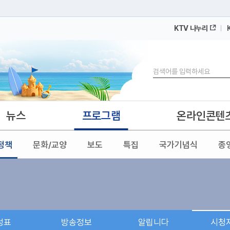
KTV 나누리
 누리집입니다.
 아래 URL에서 도메인 주소를 확인해 보세요
검색
뉴스
프로그램
온라인콘텐
정책
문화/교양
보도
특집
국가기념식
종
성표
방송정보
알립니다
시청