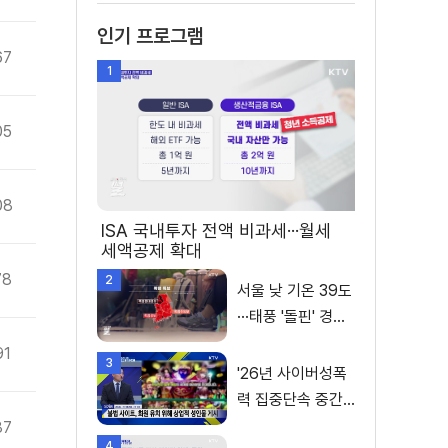
인기 프로그램
67
1
05
08
ISA 국내투자 전액 비과세···월세
세액공제 확대
78
2
서울 낮 기온 39도
···태풍 '돌핀' 경로
변수
91
3
'26년 사이버성폭
력 집중단속 중간
성과 발표···향후 추
87
4