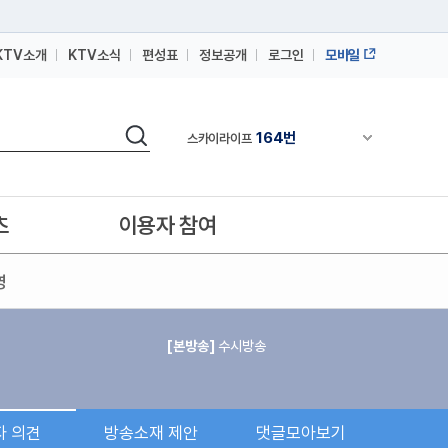
KTV소개
KTV소식
편성표
정보공개
로그인
모바일
164번
스카이라이프
64번
IPTV(KT, SKB, LGU+)
검색
164번
채널안내 펼쳐
스카이라이프
64번
IPTV(KT, SKB, LGU+)
164번
스카이라이프
츠
이용자 참여
영
[본방송]
수시방송
자 의견
방송소재 제안
댓글모아보기