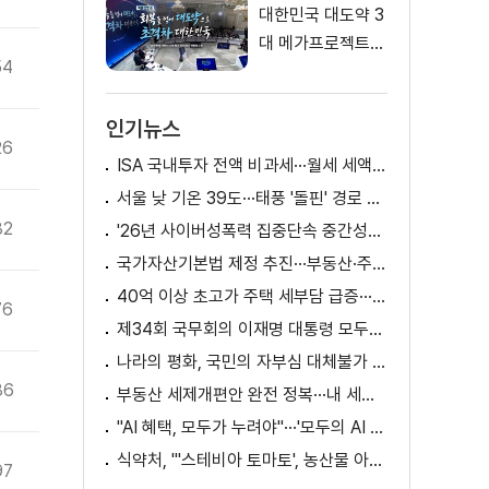
대한민국 대도약 3
대 메가프로젝트
54
국민보고회
인기뉴스
26
ISA 국내투자 전액 비과세···월세 세액공제 확대
서울 낮 기온 39도···태풍 '돌핀' 경로 변수
82
'26년 사이버성폭력 집중단속 중간성과 발표···향후 추진계획은?
국가자산기본법 제정 추진···부동산·주식 등 통합 관리
40억 이상 초고가 주택 세부담 급증···실수요자 보호 강화
76
제34회 국무회의 이재명 대통령 모두발언
나라의 평화, 국민의 자부심 대체불가 대한민국 이재명 대통령 모두말씀
86
부동산 세제개편안 완전 정복···내 세금 어떻게 달라지나? [K-정책 사용법]
"AI 혜택, 모두가 누려야"···'모두의 AI 성장사다리' 출범
식약처, "'스테비아 토마토', 농산물 아닌 가공식품"
97