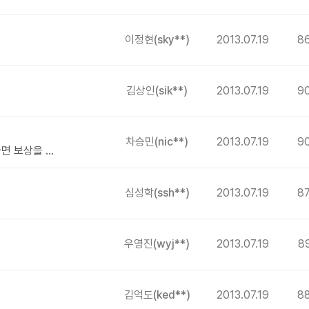
이정현
(sky**)
2013.07.19
8
김상인
(sik**)
2013.07.19
9
차승민
(nic**)
2013.07.19
9
결론적으로 키코로 중소기업이 피해를 입었다면 보상을 받아야 한다고생각합니다.
심성학
(ssh**)
2013.07.19
8
우영진
(wyj**)
2013.07.19
8
김억도
(ked**)
2013.07.19
8