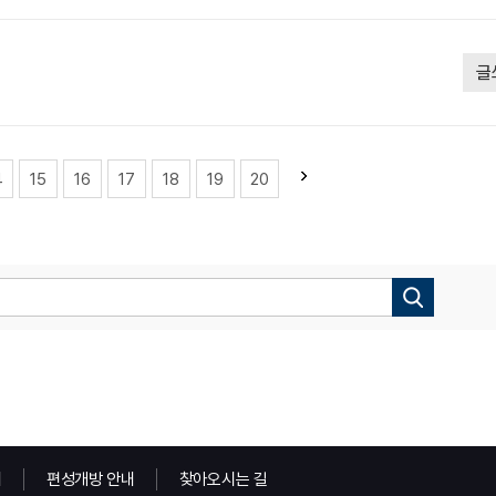
글
4
15
16
17
18
19
20
내
편성개방 안내
찾아오시는 길