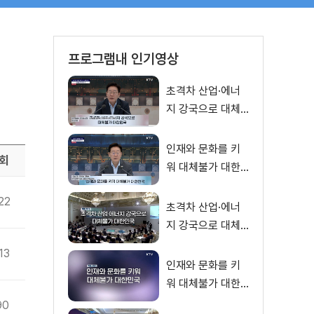
프로그램내 인기영상
초격차 산업·에너
지 강국으로 대체
불가 대한민국 이
재명 대통령 모두
인재와 문화를 키
회
말씀
워 대체불가 대한
민국 이재명 대통
22
령 모두말씀
초격차 산업·에너
지 강국으로 대체
불가 대한민국
13
인재와 문화를 키
워 대체불가 대한
민국
90