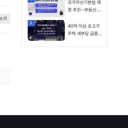
진계획은?
국가자산기본법 제
정 추진···부동산·주
식 등 통합 관리
쓰기
5
40억 이상 초고가
주택 세부담 급증···
실수요자 보호 강
화