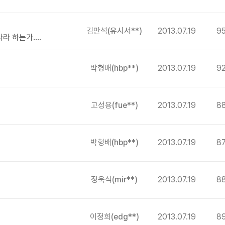
김만석
(유시서**)
2013.07.19
9
은행과 정부는 어찌 적법성과 공정성을 내몰라라 하는가.......!
박형배
(hbp**)
2013.07.19
9
고성용
(fue**)
2013.07.19
8
박형배
(hbp**)
2013.07.19
8
정욱식
(mir**)
2013.07.19
8
이정희
(edg**)
2013.07.19
8