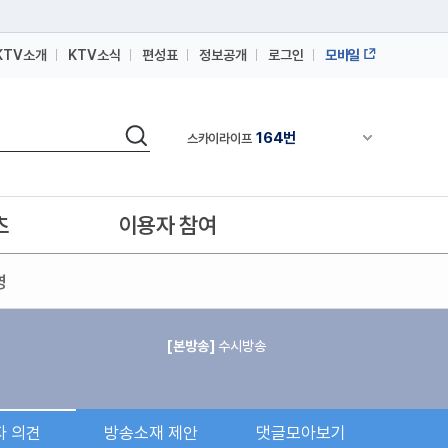
KTV소개
KTV소식
편성표
정보공개
로그인
모바일
164번
스카이라이프
64번
IPTV(KT, SKB, LGU+)
검색
164번
채널안내 펼쳐
스카이라이프
64번
IPTV(KT, SKB, LGU+)
164번
스카이라이프
츠
이용자 참여
영
[본방송]
수시방송
자 의견
방송소재 제안
댓글모아보기