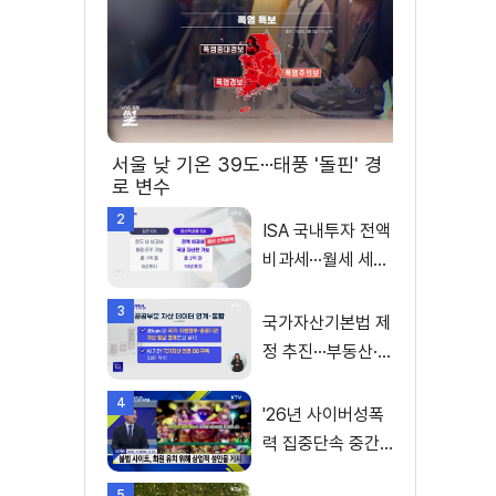
서울 낮 기온 39도···태풍 '돌핀' 경
로 변수
2
ISA 국내투자 전액
비과세···월세 세액
공제 확대
3
국가자산기본법 제
정 추진···부동산·주
식 등 통합 관리
4
'26년 사이버성폭
력 집중단속 중간
성과 발표···향후 추
5