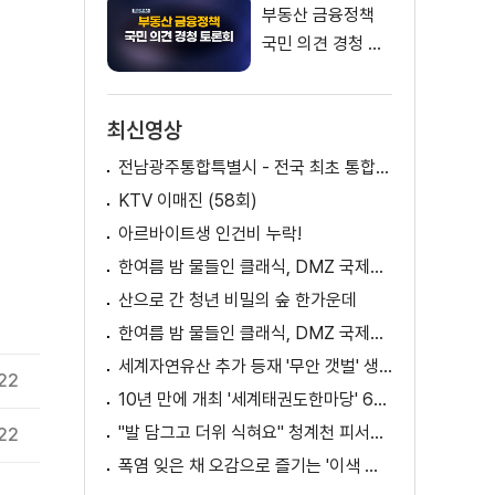
부동산 금융정책
국민 의견 경청 토
론회
최신영상
전남광주통합특별시 - 전국 최초 통합돌봄 모델
KTV 이매진 (58회)
아르바이트생 인건비 누락!
한여름 밤 물들인 클래식, DMZ 국제음악제 성황
산으로 간 청년 비밀의 숲 한가운데
한여름 밤 물들인 클래식, DMZ 국제음악제 성황
세계자연유산 추가 등재 '무안 갯벌' 생태 체험
.22
10년 만에 개최 '세계태권도한마당' 61개국 참가
"발 담그고 더위 식혀요" 청계천 피서지로 인기
.22
폭염 잊은 채 오감으로 즐기는 '이색 독서' 인기