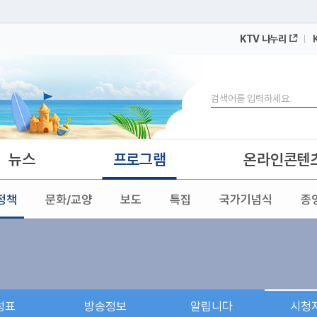
KTV 나누리
 누리집입니다.
 아래 URL에서 도메인 주소를 확인해 보세요
검색
뉴스
프로그램
온라인콘텐
정책
문화/교양
보도
특집
국가기념식
종
성표
방송정보
알립니다
시청