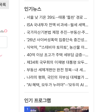
목록
인기뉴스
서울 낮 기온 39도···태풍 '돌핀' 경로 변수
ISA 국내투자 전액 비과세···월세 세액공제 확대
국가자산기본법 제정 추진···부동산·주식 등 통합 관리
'26년 사이버성폭력 집중단속 중간성과 발표···향후 추진계획은?
식약처, "'스테비아 토마토', 농산물 아닌 가공식품"
40억 이상 초고가 주택 세부담 급증···실수요자 보호 강화
제34회 국무회의 이재명 대통령 모두발언
부동산 세제개편안 완전 정복···내 세금 어떻게 달라지나? [K-정책 사용법]
나라의 평화, 국민의 자부심 대체불가 대한민국 이재명 대통령 모두말씀
"AI 혜택, 모두가 누려야"···'모두의 AI 성장사다리' 출범
인기 프로그램
1