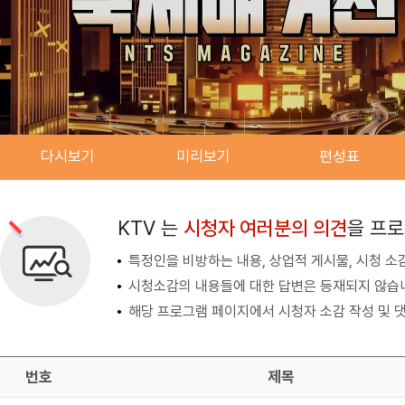
다시보기
미리보기
편성표
검색 조건
검색어 입력
검색
KTV 는
시청자 여러분의 의견
을 프
특정인을 비방하는 내용, 상업적 게시물, 시청 소
시청소감의 내용들에 대한 답변은 등재되지 않습
해당 프로그램 페이지에서 시청자 소감 작성 및 댓
번호
제목