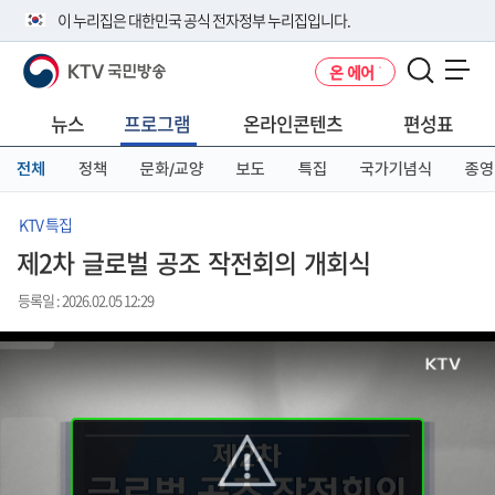
본
메
전
이 누리집은 대한민국 공식 전자정부 누리집입니다.
문
뉴
체
바
바
메
KTV 국민방송
온 에어
로
로
뉴
공식 누리집 주소 확인하기
메뉴 열기
가
가
바
go.kr 주소를 사용하는 누리집은 대한민국 정부기관이 관리하는 누리집입
기
기
로
뉴스
프로그램
온라인콘텐츠
편성표
니다.
가
이밖에 or.kr 또는 .kr등 다른 도메인 주소를 사용하고 있다면 아래 URL에
기
전체
정책
문화/교양
보도
특집
국가기념식
종영
서 도메인 주소를 확인해 보세요
운영중인 공식 누리집보기
KTV 특집
제2차 글로벌 공조 작전회의 개회식
등록일 : 2026.02.05 12:29