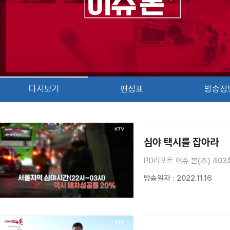
다시보기
편성표
방송정
검색 조건
검색어 입력
검색
심야 택시를 잡아라
PD리포트 이슈 본(本) 403
방송일자 : 2022.11.16