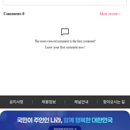
공지사항
채용정보
채널안내
찾아오시는 길
30128 세종특별자치시 정부2청사로 13 한국정책방송원 KTV
TEL: 044-204-8000
Copyrightⓒ KTV 국민방송 All Rights Reserved.