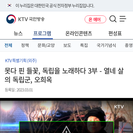
본
메
전
이 누리집은 대한민국 공식 전자정부 누리집입니다.
문
뉴
체
바
바
메
KTV 국민방송
온 에어
로
로
뉴
공식 누리집 주소 확인하기
메뉴 열기
가
가
바
go.kr 주소를 사용하는 누리집은 대한민국 정부기관이 관리하는 누리집입
기
기
로
뉴스
프로그램
온라인콘텐츠
편성표
니다.
가
이밖에 or.kr 또는 .kr등 다른 도메인 주소를 사용하고 있다면 아래 URL에
기
전체
정책
문화/교양
보도
특집
국가기념식
종영
서 도메인 주소를 확인해 보세요
운영중인 공식 누리집보기
KTV 특별기획 (외주)
못다 핀 들꽃, 독립을 노래하다 3부 - 열네 살
의 독립군, 오희옥
등록일 : 2023.03.01