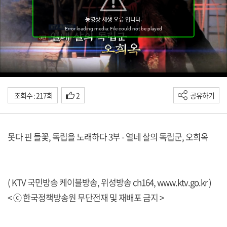
조회수 : 217회
2
공유하기
못다 핀 들꽃, 독립을 노래하다 3부 - 열네 살의 독립군, 오희옥
( KTV 국민방송 케이블방송, 위성방송 ch164,
www.ktv.go.kr
)
< ⓒ 한국정책방송원 무단전재 및 재배포 금지 >