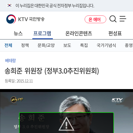
본
메
전
이 누리집은 대한민국 공식 전자정부 누리집입니다.
문
뉴
체
바
바
메
KTV 국민방송
온 에어
로
로
뉴
공식 누리집 주소 확인하기
메뉴 열기
가
가
바
go.kr 주소를 사용하는 누리집은 대한민국 정부기관이 관리하는 누리집입
기
기
로
뉴스
프로그램
온라인콘텐츠
편성표
니다.
가
이밖에 or.kr 또는 .kr등 다른 도메인 주소를 사용하고 있다면 아래 URL에
기
전체
정책
문화/교양
보도
특집
국가기념식
종영
서 도메인 주소를 확인해 보세요
운영중인 공식 누리집보기
베테랑
송희준 위원장 (정부3.0추진위원회)
등록일 : 2015.12.11