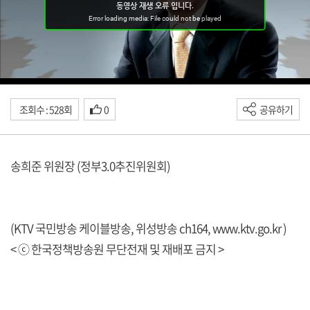
조회수 : 528회
0
공유하기
송희준 위원장 (정부3.0추진위원회)
(KTV 국민방송 케이블방송, 위성방송 ch164,
www.ktv.go.kr
)
< ⓒ 한국정책방송원 무단전재 및 재배포 금지 >