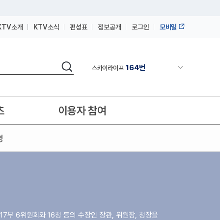
KTV소개
KTV소식
편성표
정보공개
로그인
모바일
164번
스카이라이프
64번
IPTV(KT, SKB, LGU+)
검색
164번
채널안내 펼쳐
스카이라이프
64번
IPTV(KT, SKB, LGU+)
164번
스카이라이프
츠
이용자 참여
영
17부 6위원회와 16청 등의 수장인 장관, 위원장, 청장을