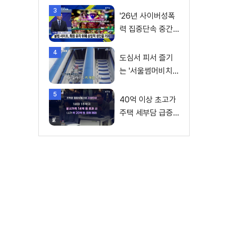
변수
3
'26년 사이버성폭
력 집중단속 중간
성과 발표···향후 추
4
진계획은?
도심서 피서 즐기
는 '서울썸머비치'
인기몰이
5
40억 이상 초고가
주택 세부담 급증···
실수요자 보호 강
화