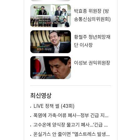
박효종 위원장 (방
송통신심의위원회)
황철주 청년희망재
단 이사장
이성보 권익위원장
최신영상
LIVE 정책 썰 (43회)
폭염에 가축·어류 폐사···정부 긴급 지원책 마련
고수온에 양식장 물고기 폐사...'긴급 방류' 지원
온실가스 안 줄이면 "열스트레스 발생일 29배 증가"