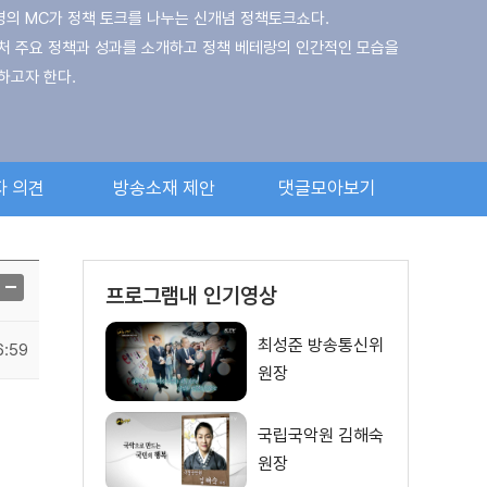
명의 MC가 정책 토크를 나누는 신개념 정책토크쇼다.
처 주요 정책과 성과를 소개하고 정책 베테랑의 인간적인 모습을
하고자 한다.
소통의 매개체가 되고자 국무총리, 중앙부처 장관이 직접 출연해
, 정책의 당위성과 필요성을 적극적으로 알린다.
자 의견
방송소재 제안
댓글모아보기
 지성과 미모를 겸비한 손문선 아나운서가 환상의 호흡을
이 되어, 각 부처의 베테랑을 상대한다.
프로그램내 인기영상
최성준 방송통신위
6:59
원장
국립국악원 김해숙
원장