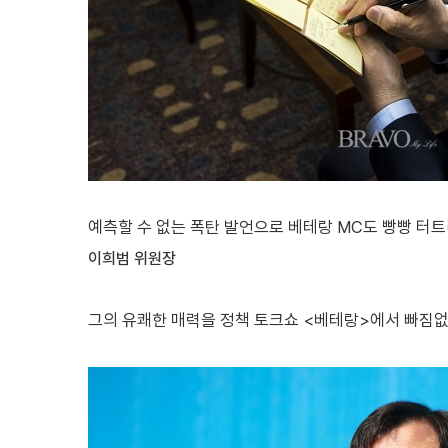
예측할 수 없는 폭탄 발언으로 베테랑 MC도 빵빵 터트
이희범 위원장
그의 유쾌한 매력을 정책 토크쇼 <베테랑>에서 빠짐없