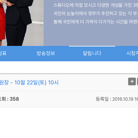
스튜디오에 직접 모시고 다양한 개성을 가진 3
국민의 눈높이에서 정부가 추진하고 있는 각 부
통해 국민에게 더 가까이 다가가는 시간을 마련
- 정책 토크쇼 ‘베테랑’은 정부와 국민 사이 
국민을 위한 정책현장의 행보를 신속히 소개하고
성표
방송정보
알립니다
시청
온화한 미소와 카리스마를 지닌 장하용 교수와
자랑하고, KTV의 꽃미남 임상재 기자가 베테랑
 - 10월 22일(토) 10시
회 : 358
등록일 :
2016.10.19 1