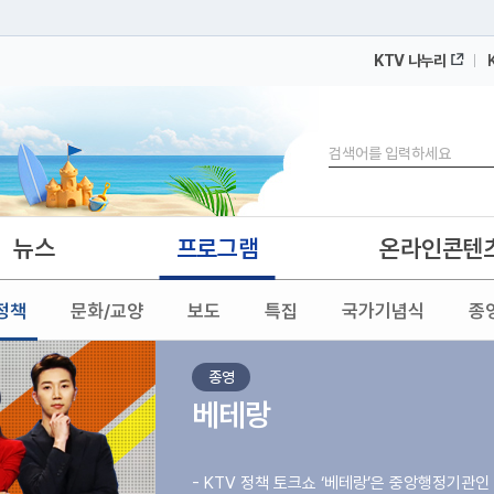
KTV 나누리
 누리집입니다.
 아래 URL에서 도메인 주소를 확인해 보세요
검색
뉴스
프로그램
온라인콘텐
정책
문화/교양
보도
특집
국가기념식
종
종영
베테랑
- KTV 정책 토크쇼 ‘베테랑’은 중앙행정기관인 