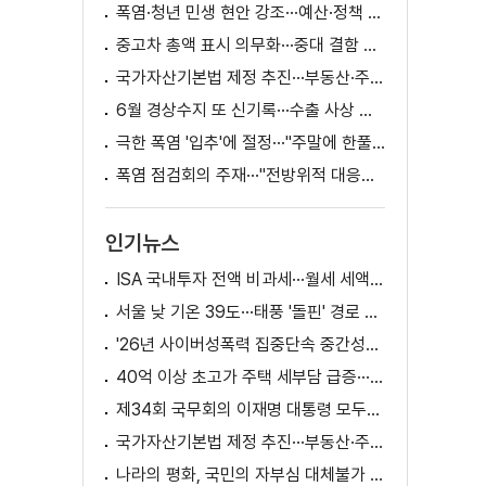
폭염·청년 민생 현안 강조···예산·정책 방향 제시
중고차 총액 표시 의무화···중대 결함 시 '계약 해제'
국가자산기본법 제정 추진···부동산·주식 등 통합 관리
6월 경상수지 또 신기록···수출 사상 첫 1천억 달러
극한 폭염 '입추'에 절정···"주말에 한풀 꺾인다"
폭염 점검회의 주재···"전방위적 대응체계 가동"
인기뉴스
ISA 국내투자 전액 비과세···월세 세액공제 확대
서울 낮 기온 39도···태풍 '돌핀' 경로 변수
'26년 사이버성폭력 집중단속 중간성과 발표···향후 추진계획은?
40억 이상 초고가 주택 세부담 급증···실수요자 보호 강화
제34회 국무회의 이재명 대통령 모두발언
국가자산기본법 제정 추진···부동산·주식 등 통합 관리
나라의 평화, 국민의 자부심 대체불가 대한민국 이재명 대통령 모두말씀