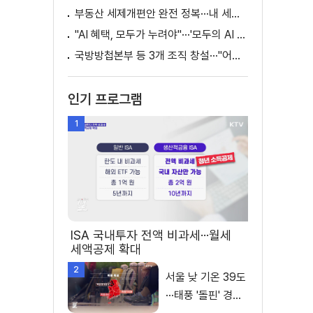
부동산 세제개편안 완전 정복···내 세금 어떻게 달라지나? [K-정책 사용법]
"AI 혜택, 모두가 누려야"···'모두의 AI 성장사다리' 출범
국방방첩본부 등 3개 조직 창설···"어두운 방첩사 결별"
인기 프로그램
1
ISA 국내투자 전액 비과세···월세
세액공제 확대
2
서울 낮 기온 39도
···태풍 '돌핀' 경로