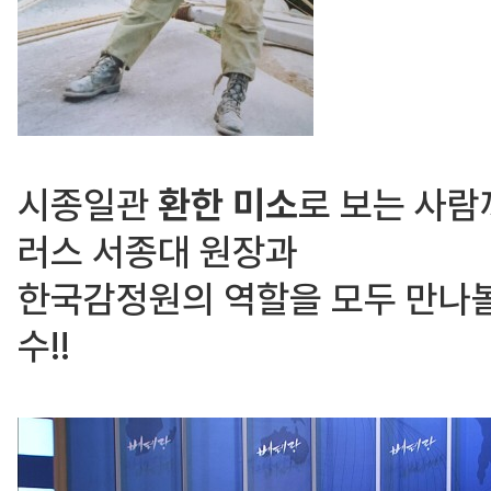
시종일관
환한 미소
로 보는 사
러스
서종대 원장
과
한국감정원
의 역할을 모두 만나
수!!