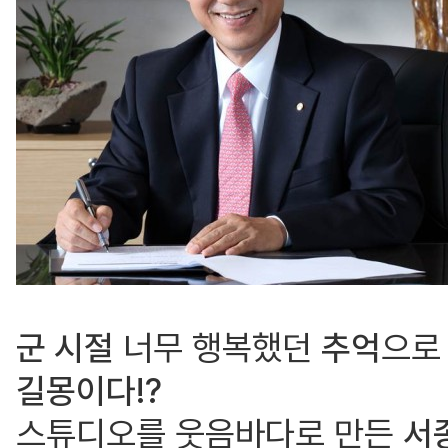
군 시절
너무 행복했던
추억
으로
길몽
이다!?
스튜디오를 웃음바다로 만든
서