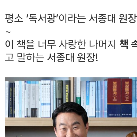
평소
‘독서광’
이라는
서종대 원장
~
이 책
을 너무 사랑한 나머지
책 
고 말하는
서종대 원장!