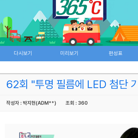
다시보기
미리보기
편성표
62회 "투명 필름에 LED 첨단 
작성자 : 박지현(ADM**)
조회 : 360