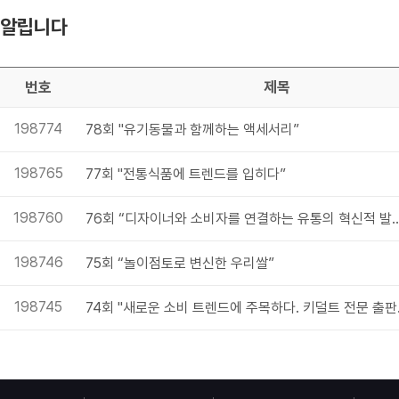
알립니다
번호
제목
198774
78회 "유기동물과 함께하는 액세서리”
198765
77회 "전통식품에 트렌드를 입히다”
198760
76회 “디자이너와 소비자를 연결하는 
198746
75회 “놀이점토로 변신한 우리쌀”
198745
74회 "