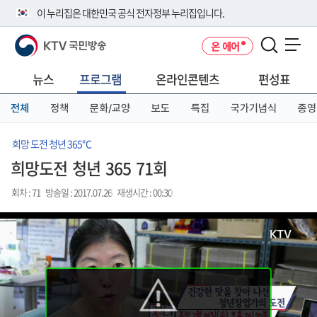
본
메
전
이 누리집은 대한민국 공식 전자정부 누리집입니다.
문
뉴
체
바
바
메
KTV 국민방송
온 에어
로
로
뉴
공식 누리집 주소 확인하기
메뉴 열기
가
가
바
go.kr 주소를 사용하는 누리집은 대한민국 정부기관이 관리하는 누리집입
기
기
로
뉴스
프로그램
온라인콘텐츠
편성표
니다.
가
이밖에 or.kr 또는 .kr등 다른 도메인 주소를 사용하고 있다면 아래 URL에
기
전체
정책
문화/교양
보도
특집
국가기념식
종영
서 도메인 주소를 확인해 보세요
운영중인 공식 누리집보기
희망 도전 청년 365℃
희망도전 청년 365 71회
회차 : 71
방송일 : 2017.07.26
재생시간 : 00:30