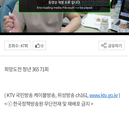
조회수 : 47회
0
공유하기
희망도전 청년 365 71회
( KTV 국민방송 케이블방송, 위성방송 ch161,
www.ktv.go.kr
)
< ⓒ 한국정책방송원 무단전재 및 재배포 금지 >