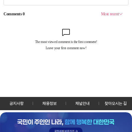
공지사항
채용정보
채널안내
찾아오시는 길
30128 세종특별자치시 정부2청사로 13 한국정책방송원 KTV
TEL: 044-204-8000
Copyrightⓒ KTV 국민방송 All Rights Reserved.