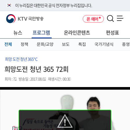
본
메
전
이 누리집은 대한민국 공식 전자정부 누리집입니다.
문
뉴
체
바
바
메
KTV 국민방송
온 에어
로
로
뉴
공식 누리집 주소 확인하기
메뉴 열기
가
가
바
go.kr 주소를 사용하는 누리집은 대한민국 정부기관이 관리하는 누리집입
기
기
로
뉴스
프로그램
온라인콘텐츠
편성표
니다.
가
이밖에 or.kr 또는 .kr등 다른 도메인 주소를 사용하고 있다면 아래 URL에
기
전체
정책
문화/교양
보도
특집
국가기념식
종영
서 도메인 주소를 확인해 보세요
운영중인 공식 누리집보기
희망 도전 청년 365℃
희망도전 청년 365 72회
회차 : 72
방송일 : 2017.08.02
재생시간 : 00:30