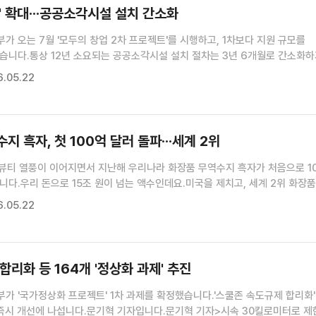
' 확대···공공소각시설 설치 간소화
가 오는 7월 '모두의 창업 2차 프로젝트'를 시행하고, 1차보다 지원 규모를
습니다.통상 12년 소요되는 공공소각시설 설치 절차는 3년 6개월로 간소화
 기자가 보도합니다.조태영 기자>비상경제본부 회의 겸 경제관계장관회의(장
.05.22
청사)구윤철 경제부총리가 '비상경제본부 회의 겸 경제관계장관회...
지 흑자, 첫 100억 달러 돌파···세계 2위
-뷰티 열풍이 이어지면서 지난해 우리나라 화장품 무역수지 흑자가 처음으로 1
다.우리 돈으로 15조 원이 넘는 액수인데요.미국을 제치고, 세계 2위 화장품
 것으로 나타났습니다.보도에 김유리 기자입니다.김유리 기자>세계 시장에서 
.05.22
 뚜렷해지고 있습니다.식품의약품안전처 조사 결과, 지난해 한...
합리화 등 164개 '정상화 과제' 추진
가 '국가정상화 프로젝트' 1차 과제를 확정했습니다.'스쿨존 속도규제 합리화'
 즉시 개선에 나섭니다.문기혁 기자입니다.문기혁 기자>시속 30킬로미터로 제