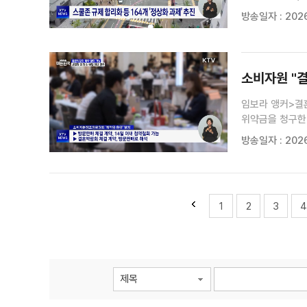
스쿨존 속도 규제
방송일자 : 2026
야기한단 지적이 
소비자원 "결
임보라 앵커>결
위약금을 청구한
14일 이내 청
방송일자 : 2026
>30대 남성 A
1
2
3
4
제목