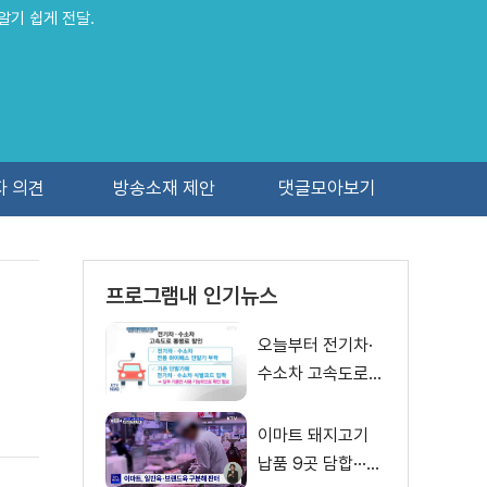
알기 쉽게 전달.
자 의견
방송소재 제안
댓글모아보기
프로그램내 인기뉴스
오늘부터 전기차·
수소차 고속도로
통행료 50% 할인
이마트 돼지고기
납품 9곳 담합···과