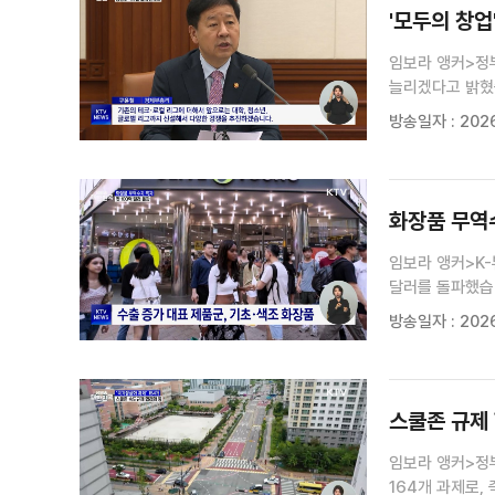
'모두의 창업
임보라 앵커>정부
늘리겠다고 밝혔
했습니다.조태영
방송일자 : 2026
22일, 정부서울
화장품 무역수
임보라 앵커>K
달러를 돌파했습니
수출국에도 오른
방송일자 : 2026
뷰티 존재감이 더
스쿨존 규제 
임보라 앵커>정부
164개 과제로,