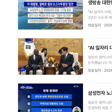
생방송 대한민
"AI 일자리 대체
2년간 수도권 매
완판 행렬 / '모
방송일자 : 2026
돌파···세계 2위
계약금 14일 이내
'계약형 지역필수
블룸버그 통신 / 
"AI 일자리
알바'···아는 만
임보라 앵커>이
논의했습니다.이
것이라며, 노동
방송일자 : 2026
이혜진 기자>국제
삼성전자 노조
임보라 앵커>삼
찬성하면 최종 