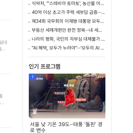
식약처, "'스테비아 토마토', 농산물 아닌 가공식품"
40억 이상 초고가 주택 세부담 급증···실수요자 보호 강화
제34회 국무회의 이재명 대통령 모두발언
부동산 세제개편안 완전 정복···내 세금 어떻게 달라지나? [K-정책 사용법]
나라의 평화, 국민의 자부심 대체불가 대한민국 이재명 대통령 모두말씀
입임대
"AI 혜택, 모두가 누려야"···'모두의 AI 성장사다리' 출범
울과
인기 프로그램
1
를
>
민이
서울 낮 기온 39도···태풍 '돌핀' 경
로 변수