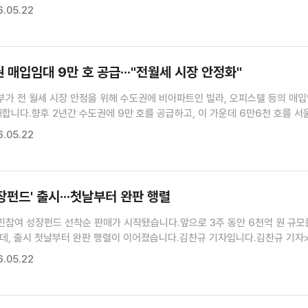
 도출한 잠정 합의안에 대해 노조가 찬반 투표를 실시했습니다.투표는 오는
.05.22
새 동안 진행됩니다.투표는 의결권을 가진 조합원의 과반수가 참여해 과반이...
 매입임대 9만 호 공급···"전월세 시장 안정화"
부가 전 월세 시장 안정을 위해 수도권에 비아파트인 빌라, 오피스텔 등의 매
합니다.향후 2년간 수도권에 9만 호를 공급하고, 이 가운데 6만6천 호를 서
 집중 배치할 계획입니다.보도에 이리나 기자입니다.이리나 기자>최근 수도권
.05.22
가격이 모두 오르면서 상대적으로 진입 장벽이 낮은 빌라나 ...
펀드' 출시···첫날부터 완판 행렬
민참여 성장펀드 선착순 판매가 시작됐습니다.앞으로 3주 동안 6천억 원 규모
데, 출시 첫날부터 완판 행렬이 이어졌습니다.김찬규 기자입니다.김찬규 기자
 투자하는 국민성장펀드.150조 원으로 구성되는 펀드 가운데 6천억 원은 국
.05.22
을 나눠 갖는 '국민참여성장펀드'로 구성됐습니다.정부 재정 1천2...