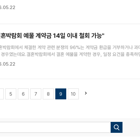
.하지만 아이들이 학교에 없는 심야 시간대까지 적용하는 건, 교통 불편만
.05.22
제기돼 왔습니다.통행이 적은 시간에는 제한 속도를 탄력적으...
혼박람회 예물 계약금 14일 이내 철회 가능"
혼박람회에서 체결한 계약 관련 분쟁의 96%는 계약금 환급을 거부하거나 과
 경우였는데요.결혼박람회에서 결혼 예물을 계약한 경우, 일정 요건을 충족하
약철회가 가능하다는 결정이 나왔습니다.윤현석 기자의 보도입니다.윤현석 기자
.05.22
씨는 지난해 2월 15일 결혼박람회를 찾아 결혼 예물을 상담했습니다.업...
5
6
7
8
9
10