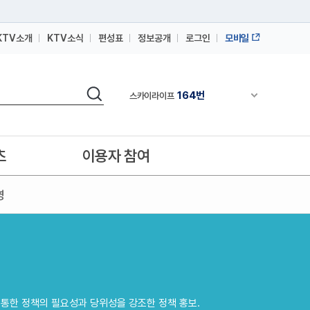
KTV소개
KTV소식
편성표
정보공개
로그인
모바일
164번
스카이라이프
검색
64번
채널안내 펼쳐
IPTV(KT, SKB, LGU+)
164번
스카이라이프
64번
IPTV(KT, SKB, LGU+)
츠
이용자 참여
164번
스카이라이프
영
 통한 정책의 필요성과 당위성을 강조한 정책 홍보.