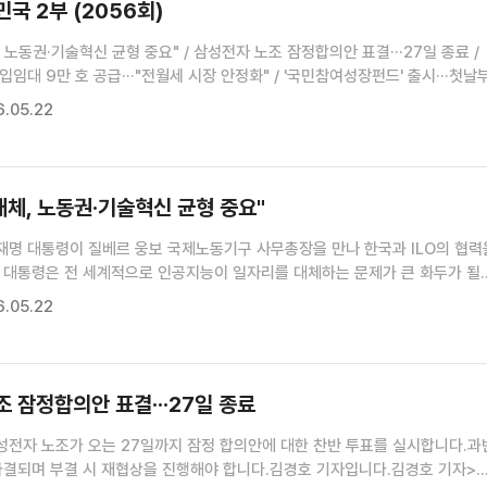
국 2부 (2056회)
, 노동권·기술혁신 균형 중요" / 삼성전자 노조 잠정합의안 표결···27일 종료 /
입임대 9만 호 공급···"전월세 시장 안정화" / '국민참여성장펀드' 출시···첫날
두의 창업' 확대···공공소각시설 설치 간소화 / 화장품 무역수지 흑자, 첫 100억
.05.22
 / 스쿨존 규제 합리화 등 164개 '정상화 과제' 추진 / 소비자원 "결혼박람회 
 철회 가능" / 안전기준 위반 '가정의 달 선물용품' 10만여 점 적발 / 복지부,
의사제' 참여기관 공모 / "식사 돕고 이동시키고"···돌봄로봇 어디까지 왔나 /
5.19, 한일 정상, 에너지 협력 강화 약속 [외신에 비친 한국] / '갑질 사장'vs'
 대체, 노동권·기술혁신 균형 중요"
큼 보이는 알바 분쟁! [잘 사는 법]
재명 대통령이 질베르 웅보 국제노동기구 사무총장을 만나 한국과 ILO의 협력
 대통령은 전 세계적으로 인공지능이 일자리를 대체하는 문제가 큰 화두가 될
권 보호와 기술혁신의 균형이 중요하단 뜻을 밝혔습니다.이혜진 기자의 보도입
.05.22
노동기구 사무총장 접견(장소: 22일, 청와대 본관 접견실)이재명 ...
 잠정합의안 표결···27일 종료
성전자 노조가 오는 27일까지 잠정 합의안에 대한 찬반 투표를 실시합니다.과
가결되며 부결 시 재협상을 진행해야 합니다.김경호 기자입니다.김경호 기자>