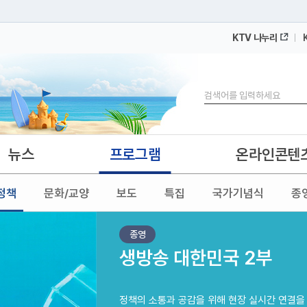
KTV 나누리
 누리집입니다.
 아래 URL에서 도메인 주소를 확인해 보세요
검색
뉴스
프로그램
온라인콘텐
정책
문화/교양
보도
특집
국가기념식
종
종영
생방송 대한민국 2부
정책의 소통과 공감을 위해 현장 실시간 연결을