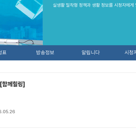
실생활 밀착형 정책과 생활 정보를 시청자에게 
성표
방송정보
알립니다
시청
 [함께힐링]
.05.26