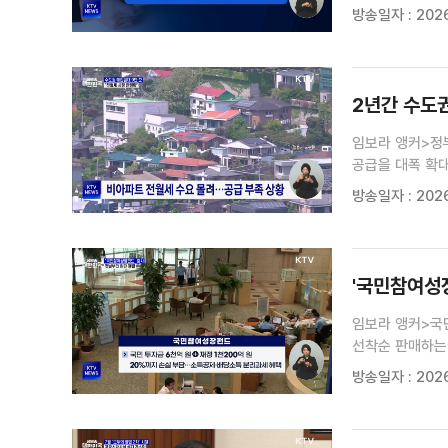
삼성전자 노사가
방송일자 : 2026
27일까지 약 엿
2년간 수도권
임보라 앵커>정
공급을 대폭 확대
경기 규제지역에
방송일자 : 2026
아파트의 전월세 
'국민참여성장
임보라 앵커>국
선착순 판매하는
미래 전략산업에
방송일자 : 2026
투자해 성장 과실