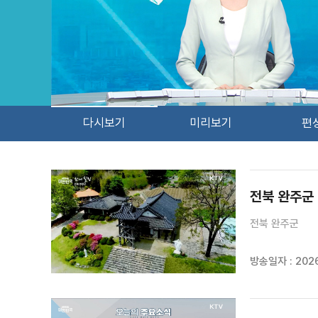
다시보기
미리보기
편
검색 조건
검색어 입력
검색
전북 완주군
전북 완주군
방송일자 : 2026