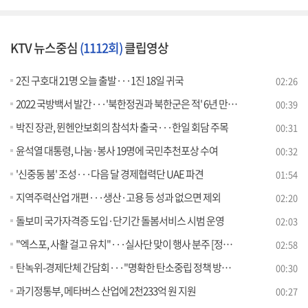
KTV 뉴스중심
(1112회)
클립영상
2진 구호대 21명 오늘 출발···1진 18일 귀국
02:26
2022 국방백서 발간···'북한정권과 북한군은 적' 6년 만에 부활
00:39
박진 장관, 뮌헨안보회의 참석차 출국···한일 회담 주목
00:31
윤석열 대통령, 나눔·봉사 19명에 국민추천포상 수여
00:32
'신중동 붐' 조성···다음 달 경제협력단 UAE 파견
01:54
지역주력산업 개편···생산·고용 등 성과 없으면 제외
02:20
돌보미 국가자격증 도입·단기간 돌봄서비스 시범 운영
02:03
"엑스포, 사활 걸고 유치"···실사단 맞이 행사 분주 [정책현장+]
02:58
탄녹위-경제단체 간담회···"명확한 탄소중립 정책 방향성 제시"
00:30
과기정통부, 메타버스 산업에 2천233억 원 지원
00:27