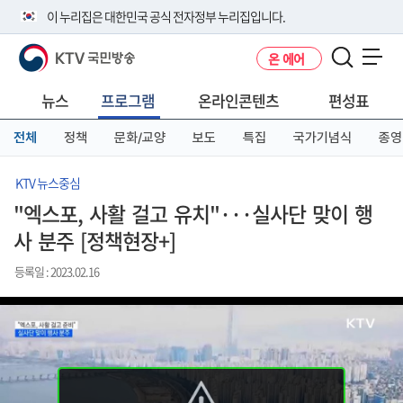
본
메
전
이 누리집은 대한민국 공식 전자정부 누리집입니다.
문
뉴
체
바
바
메
KTV 국민방송
온 에어
로
로
뉴
공식 누리집 주소 확인하기
메뉴 열기
가
가
바
go.kr 주소를 사용하는 누리집은 대한민국 정부기관이 관리하는 누리집입
기
기
로
뉴스
프로그램
온라인콘텐츠
편성표
니다.
가
이밖에 or.kr 또는 .kr등 다른 도메인 주소를 사용하고 있다면 아래 URL에
기
전체
정책
문화/교양
보도
특집
국가기념식
종영
서 도메인 주소를 확인해 보세요
운영중인 공식 누리집보기
KTV 뉴스중심
"엑스포, 사활 걸고 유치"···실사단 맞이 행
사 분주 [정책현장+]
등록일 : 2023.02.16