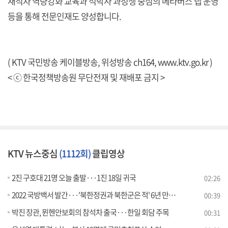
재직자 역량강화 교육과 석박사 과정생 중심의 메타버스 랩 운영
등을 통해 전문인재도 양성합니다.
( KTV 국민방송 케이블방송, 위성방송 ch164,
www.ktv.go.kr
)
< ⓒ 한국정책방송원 무단전재 및 재배포 금지 >
KTV 뉴스중심
(1112회)
클립영상
2진 구호대 21명 오늘 출발···1진 18일 귀국
02:26
2022 국방백서 발간···'북한정권과 북한군은 적' 6년 만에 부활
00:39
박진 장관, 뮌헨안보회의 참석차 출국···한일 회담 주목
00:31