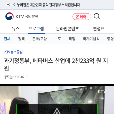
본
메
전
이 누리집은 대한민국 공식 전자정부 누리집입니다.
문
뉴
체
바
바
메
KTV 국민방송
온 에어
로
로
뉴
공식 누리집 주소 확인하기
메뉴 열기
가
가
바
go.kr 주소를 사용하는 누리집은 대한민국 정부기관이 관리하는 누리집입
기
기
로
뉴스
프로그램
온라인콘텐츠
편성표
니다.
가
이밖에 or.kr 또는 .kr등 다른 도메인 주소를 사용하고 있다면 아래 URL에
기
전체
정책
문화/교양
보도
특집
국가기념식
종영
서 도메인 주소를 확인해 보세요
운영중인 공식 누리집보기
KTV 뉴스중심
과기정통부, 메타버스 산업에 2천233억 원 지
원
등록일 : 2023.02.16