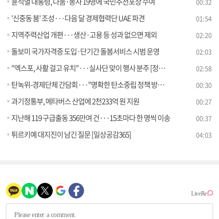
윤석열 대통령, 나눔·봉사 19명에 국민추천포상 수여
00:32
'신중동 붐' 조성···다음 달 경제협력단 UAE 파견
01:54
지역주력산업 개편···생산·고용 등 성과 없으면 제외
02:20
돌보미 국가자격증 도입·단기간 돌봄서비스 시범 운영
02:03
"엑스포, 사활 걸고 유치"···실사단 맞이 행사 분주 [정책현장+]
02:58
탄녹위-경제단체 간담회···"명확한 탄소중립 정책 방향성 제시"
00:30
과기정통부, 메타버스 산업에 2천233억 원 지원
00:27
지난해 119 구급출동 356만여 건···15초마다 한 명씩 이송
00:37
튀르키예 대지진이 남긴 질문 [일상공감365]
04:03