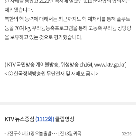
한 사례를 담았고 2020년 백서에 실렸던 9.19 군사합의 합의서는
제외됐습니다.
북한의 핵 능력에 대해서는 최근까지도 핵 재처리를 통해 플루토
늄을 70여 kg, 우라늄농축프로그램을 통해 고농축 우라늄 상당량
을 보유하고 있는 것으로 평가했습니다.
( KTV 국민방송 케이블방송, 위성방송 ch164,
www.ktv.go.kr
)
< ⓒ 한국정책방송원 무단전재 및 재배포 금지 >
KTV 뉴스중심
(1112회)
클립영상
2진 구호대 21명 오늘 출발···1진 18일 귀국
02:26