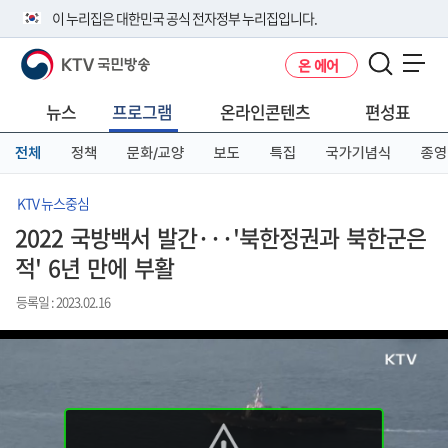
본
메
전
이 누리집은 대한민국 공식 전자정부 누리집입니다.
문
뉴
체
바
바
메
KTV 국민방송
온 에어
로
로
뉴
공식 누리집 주소 확인하기
메뉴 열기
가
가
바
go.kr 주소를 사용하는 누리집은 대한민국 정부기관이 관리하는 누리집입
기
기
로
뉴스
프로그램
온라인콘텐츠
편성표
니다.
가
이밖에 or.kr 또는 .kr등 다른 도메인 주소를 사용하고 있다면 아래 URL에
기
전체
정책
문화/교양
보도
특집
국가기념식
종영
서 도메인 주소를 확인해 보세요
운영중인 공식 누리집보기
KTV 뉴스중심
2022 국방백서 발간···'북한정권과 북한군은
적' 6년 만에 부활
등록일 : 2023.02.16