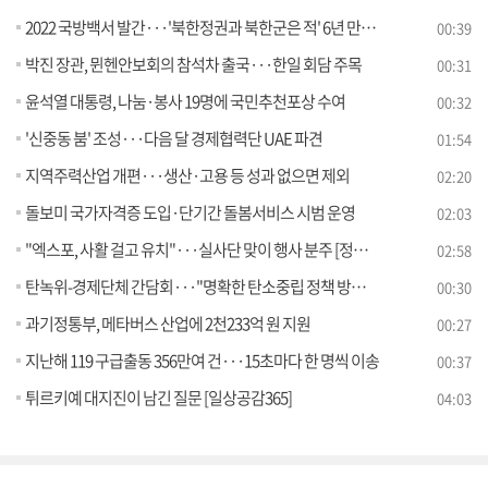
2022 국방백서 발간···'북한정권과 북한군은 적' 6년 만에 부활
00:39
박진 장관, 뮌헨안보회의 참석차 출국···한일 회담 주목
00:31
윤석열 대통령, 나눔·봉사 19명에 국민추천포상 수여
00:32
'신중동 붐' 조성···다음 달 경제협력단 UAE 파견
01:54
지역주력산업 개편···생산·고용 등 성과 없으면 제외
02:20
돌보미 국가자격증 도입·단기간 돌봄서비스 시범 운영
02:03
"엑스포, 사활 걸고 유치"···실사단 맞이 행사 분주 [정책현장+]
02:58
탄녹위-경제단체 간담회···"명확한 탄소중립 정책 방향성 제시"
00:30
과기정통부, 메타버스 산업에 2천233억 원 지원
00:27
지난해 119 구급출동 356만여 건···15초마다 한 명씩 이송
00:37
튀르키예 대지진이 남긴 질문 [일상공감365]
04:03