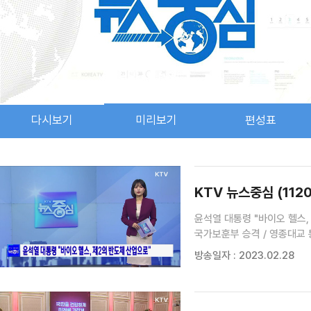
다시보기
미리보기
편성표
검색 조건
검색어 입력
검색
KTV 뉴스중심 (112
윤석열 대통령 "바이오 헬스, 
국가보훈부 승격 / 영종대교 통
강제징용 피해자 유족과 면담 
방송일자 : 2023.02.28
데이터 구축···청소년 성착취
교수 / 소중한 사람의 안녕과
담합이 있었다 [S&News]