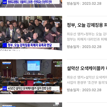
5,500원에서 2,000원으
방송일자 : 2023.02.28
1대에 한해 인천과 영종대교 
정부, 오늘 강제징용 
최유선 앵커>정부는 오늘 강
정부는 피해자 대리인과 피해
강제징용 소송에 참여한 피해
방송일자 : 2023.02.28
성의 있는 호응을 위해 노력하
설악산 오색케이블카 허
최유선 앵커>설악산 오색케이
사업이 환경부 '조건부 동의
전하겠습니다.이혜진 기자>설
방송일자 : 2023.02.28
나왔습니다.강원도 양양군 설