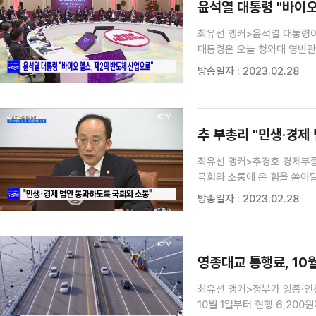
윤석열 대통령 "바이오
최유선 앵커>윤석열 대통령이
대통령은 오늘 청와대 영빈관
시장 규모가 2천600조 원에
방송일자 : 2023.02.28
대통령은 아울러 바이오헬스산업
추 부총리 "민생·경제 
최유선 앵커>추경호 경제부총
국회와 소통에 온 힘을 쏟아
재외동포청을 신설하는 정부
방송일자 : 2023.02.28
신국진 기자>제9회 국무회의
경제부총리...
영종대교 통행료, 10
최유선 앵커>정부가 영종·인
10월 1일부터 현행 6,20