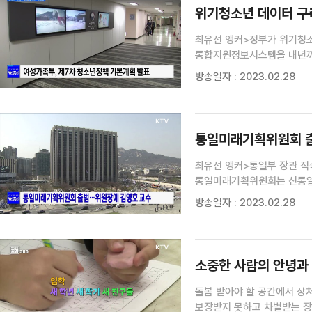
위기청소년 데이터 구축
최유선 앵커>정부가 위기청
통합지원정보시스템을 내년까
등 신종, 변종 유해업소에 
방송일자 : 2023.02.28
내년까지 학교와 경찰 등을 
...
통일미래기획위원회 출
최유선 앵커>통일부 장관 직
통일미래기획위원회는 신통일미
역할을 맡습니다.김영호 성신
방송일자 : 2023.02.28
임기는 1년입니다.통일부는 
소중한 사람의 안녕과 
돌봄 받아야 할 공간에서 상
보장받지 못하고 차별받는 