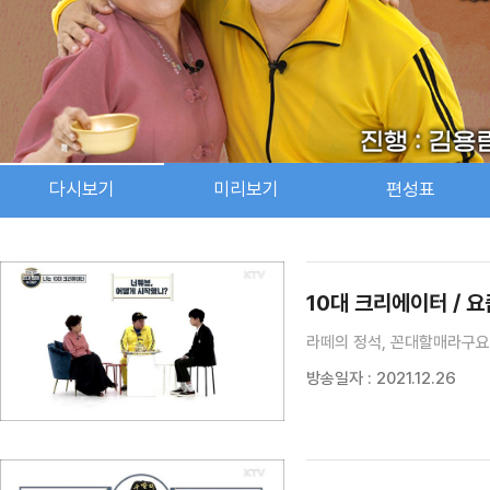
다시보기
미리보기
편성표
검색 조건
검색어 입력
검색
10대 크리에이터 / 
라떼의 정석, 꼰대할매라구요?
방송일자 : 2021.12.26