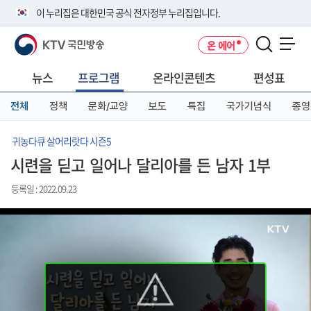
본
메
전
이 누리집은 대한민국 공식 전자정부 누리집입니다.
문
뉴
체
바
바
메
KTV 국민방송
온 에어
로
로
뉴
공식 누리집 주소 확인하기
메뉴 열기
가
가
바
go.kr 주소를 사용하는 누리집은 대한민국 정부기관이 관리하는 누리집입
기
기
로
뉴스
프로그램
온라인콘텐츠
편성표
니다.
가
이밖에 or.kr 또는 .kr등 다른 도메인 주소를 사용하고 있다면 아래 URL에
기
전체
정책
문화/교양
보도
특집
국가기념식
종영
서 도메인 주소를 확인해 보세요
운영중인 공식 누리집보기
귀농다큐 살어리랏다 시즌5
시련을 딛고 일어나 달리아를 든 남자 1부
등록일 : 2022.09.23