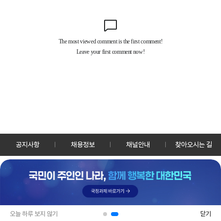
공지사항
채용정보
채널안내
찾아오시는 길
30128 세종특별자치시 정부2청사로 13 한국정책방송원 KTV
TEL: 044-204-8000
Copyrightⓒ KTV 국민방송 All Rights Reserved.
PC버전
앱 다운로드
오늘 하루 보지 않기
닫기