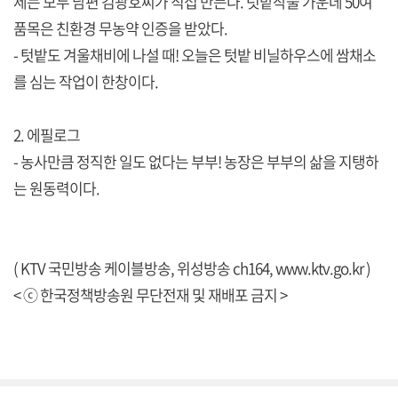
제는 모두 남편 김광호씨가 직접 만든다. 텃밭작물 가운데 50여
품목은 친환경 무농약 인증을 받았다.
- 텃밭도 겨울채비에 나설 때! 오늘은 텃밭 비닐하우스에 쌈채소
를 심는 작업이 한창이다.
2. 에필로그
- 농사만큼 정직한 일도 없다는 부부! 농장은 부부의 삶을 지탱하
는 원동력이다.
( KTV 국민방송 케이블방송, 위성방송 ch164,
www.ktv.go.kr
)
< ⓒ 한국정책방송원 무단전재 및 재배포 금지 >