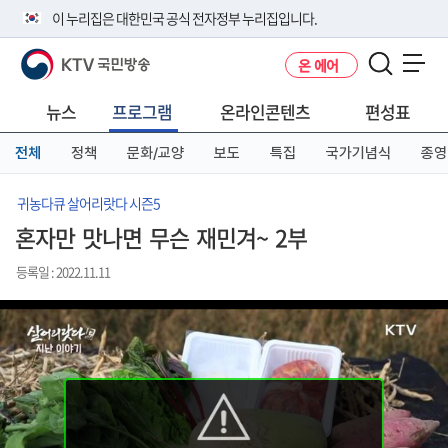
본
메
전
이 누리집은 대한민국 공식 전자정부 누리집입니다.
문
뉴
체
바
바
메
KTV 국민방송
온 에어
로
로
뉴
공식 누리집 주소 확인하기
메뉴 열기
가
가
바
go.kr 주소를 사용하는 누리집은 대한민국 정부기관이 관리하는 누리집입
기
기
로
뉴스
프로그램
온라인콘텐츠
편성표
니다.
가
이밖에 or.kr 또는 .kr등 다른 도메인 주소를 사용하고 있다면 아래 URL에
기
전체
정책
문화/교양
보도
특집
국가기념식
종영
서 도메인 주소를 확인해 보세요
운영중인 공식 누리집보기
귀농다큐 살어리랏다 시즌5
혼자만 맛나면 무슨 재민겨~ 2부
등록일 : 2022.11.11