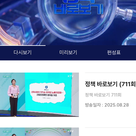
다시보기
미리보기
편성표
검색 조건
검색어 입력
검색
정책 바로보기 (711회
정책 바로보기 711회
방송일자 : 2025.08.28