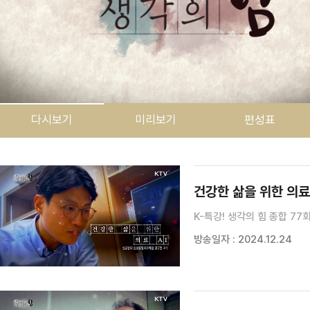
다시보기
미리보기
편성표
검색 조건
검색어 입력
검색
건강한 삶을 위한 의료
K-특강! 생각의 힘 종합 77
방송일자 : 2024.12.24